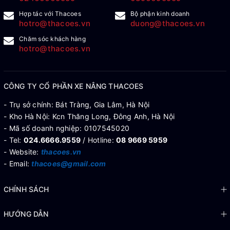
Hợp tác với Thacoes
Bộ phận kinh doanh
hotro@thacoes.vn
duong@thacoes.vn
Chăm sóc khách hàng
hotro@thacoes.vn
CÔNG TY CỔ PHẦN XE NÂNG THACOES
- Trụ sở chính: Bát Tràng, Gia Lâm, Hà Nội
- Kho Hà Nội: Kcn Thăng Long, Đông Anh, Hà Nội
- Mã số doanh nghiệp: 0107545020
- Tel:
024.6666.9559
/ Hotline:
08 9669 5959
- Website:
thacoes.vn
- Email:
thacoes@gmail.com
CHÍNH SÁCH
HƯỚNG DẪN