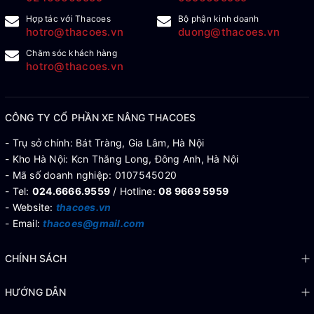
Hợp tác với Thacoes
Bộ phận kinh doanh
hotro@thacoes.vn
duong@thacoes.vn
Chăm sóc khách hàng
hotro@thacoes.vn
CÔNG TY CỔ PHẦN XE NÂNG THACOES
- Trụ sở chính: Bát Tràng, Gia Lâm, Hà Nội
- Kho Hà Nội: Kcn Thăng Long, Đông Anh, Hà Nội
- Mã số doanh nghiệp: 0107545020
- Tel:
024.6666.9559
/ Hotline:
08 9669 5959
- Website:
thacoes.vn
- Email:
thacoes@gmail.com
CHÍNH SÁCH
HƯỚNG DẪN