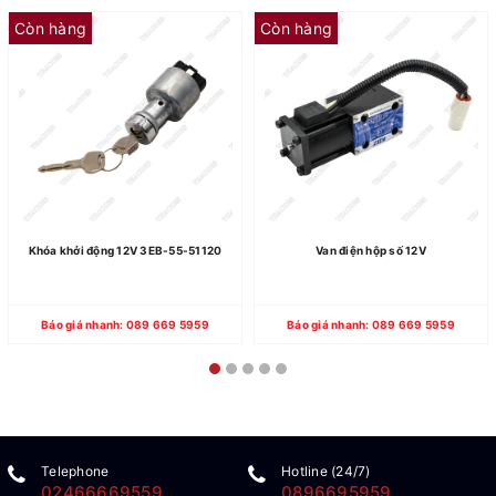
Còn hàng
Còn hàng
Khóa khởi động 12V 3EB-55-51120
Van điện hộp số 12V
Báo giá nhanh: 089 669 5959
Báo giá nhanh: 089 669 5959
Telephone
Hotline (24/7)
02466669559
0896695959