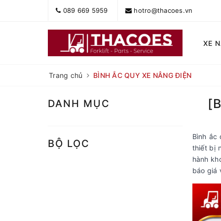
089 669 5959
hotro@thacoes.vn
XE 
Trang chủ
BÌNH ẮC QUY XE NÂNG ĐIỆN
[
DANH MỤC
Bình
ắc 
BỘ LỌC
thiết bị
hành kho
báo giá 