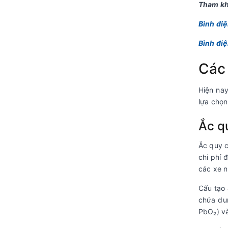
Tham kh
Bình đi
Bình đi
Các 
Hiện nay
lựa chọn
Ắc qu
Ắc quy c
chi phí 
các xe n
Cấu tạo 
chứa dun
PbO₂) và