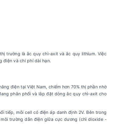
ị trường là ắc quy chì-axit và ắc quy lithium. Việc
 điện và chi phí dài hạn.
âng điện tại Việt Nam, chiếm hơn 70% thị phần nhờ
đang phân phối và lắp đặt dòng ắc quy chì-axit cho
i tiếp, mỗi cell có điện áp danh định 2V. Bên trong
ò môi trường dẫn điện giữa cực dương (chì dioxide -