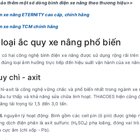
ảo thêm một số dòng bình điện xe nâng theo thương hiệu>>
ện xe nâng ETERNITY cao cấp, chính hãng
ện xe nâng TCM chính hãng
loại ắc quy xe nâng phổ biến
 có hai công nghệ bình điện xe nâng được sử dụng rộng rãi trên th
 đúng loại ảnh hưởng trực tiếp đến hiệu suất vận hành của xe nâng
y chì - axit
hì-axit
là công nghệ vững chắc và phổ biến nhất trong ngành xe n
đầu tư thấp và khả năng sửa chữa linh hoạt. THACOES hiện cũng 
âng tải trọng từ 1,5 đến 3,0 tấn.
& nguyên lý hoạt động:
Bình gồm các cell pin (ô pin) được ghép nố
g dịch điện phân là axit sulfuric (H₂SO₄) pha loãng, đóng vai tr
 cực âm (chì xốp - Pb).