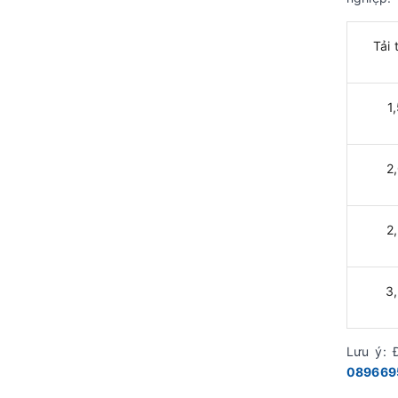
Tải 
1
2
2
3
Lưu ý:
Đ
089669