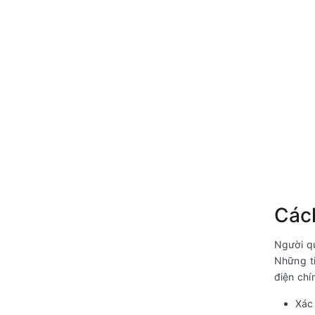
Các
Người qu
Những ti
điện chí
Xác