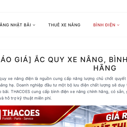
NÂNG NHẬT BÃI
THUÊ XE NÂNG
BÌNH ĐIỆN
BÁO GIÁ] ẮC QUY XE NÂNG, BÌN
HÃNG
quy xe nâng
điện là nguồn cung cấp năng lượng chủ chốt quyết 
 nâng hạ. Doanh nghiệp đầu tư một bộ lưu điện chất lượng sẽ duy t
 bãi. THACOES cung cấp bình điện xe nâng chính hãng, có sẵn, 
và hỗ trợ kỹ thuật miễn phí.