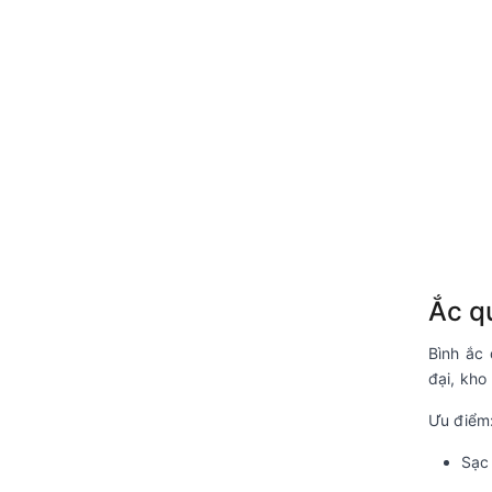
Ắc q
Bình ắc
đại, kho
Ưu điểm
Sạc 