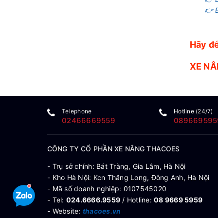
👉 
Hãy để
XE NÂ
Telephone
Hotline (24/7)
02466669559
089669595
CÔNG TY CỔ PHẦN XE NÂNG THACOES
- Trụ sở chính: Bát Tràng, Gia Lâm, Hà Nội
- Kho Hà Nội: Kcn Thăng Long, Đông Anh, Hà Nội
- Mã số doanh nghiệp: 0107545020
- Tel:
024.6666.9559
/ Hotline:
08 9669 5959
- Website:
thacoes.vn