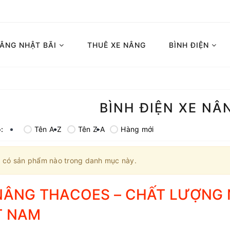
NÂNG NHẬT BÃI
THUÊ XE NÂNG
BÌNH ĐIỆN
BÌNH ĐIỆN XE NÂ
:
Tên A-Z
Tên Z-A
Hàng mới
 có sản phẩm nào trong danh mục này.
NÂNG THACOES – CHẤT LƯỢNG N
T NAM