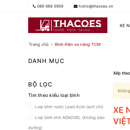
089 669 5959
hotro@thacoes.vn
XE 
Trang chủ
Bình điện xe nâng TCM
DANH MỤC
Xếp theo
BỘ LỌC
Không
Tìm theo kiểu loại bình
Loại bình nước Lead Acid (axit chì)
XE 
Loại bình khô AGM/GEL (không bảo
VIỆ
dưỡng)