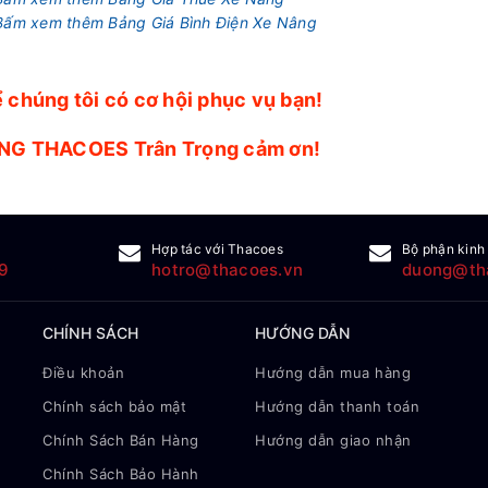
Bấm xem thêm Bảng Giá Bình Điện Xe Nâng
 chúng tôi có cơ hội phục vụ bạn!
NG THACOES Trân Trọng cảm ơn!
Hợp tác với Thacoes
Bộ phận kinh
9
hotro@thacoes.vn
duong@th
CHÍNH SÁCH
HƯỚNG DẪN
Điều khoản
Hướng dẫn mua hàng
Chính sách bảo mật
Hướng dẫn thanh toán
Chính Sách Bán Hàng
Hướng dẫn giao nhận
Chính Sách Bảo Hành