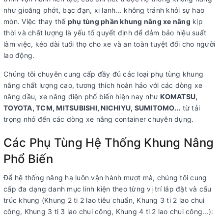
như gioăng phớt, bạc đạn, xi lanh... không tránh khỏi sự hao
mòn. Việc thay thế
phụ tùng phần khung nâng xe nâng
kịp
thời và chất lượng là yếu tố quyết định để đảm bảo hiệu suất
làm việc, kéo dài tuổi thọ cho xe và an toàn tuyệt đối cho người
lao động.
Chúng tôi chuyên cung cấp đầy đủ các loại phụ tùng khung
nâng chất lượng cao, tương thích hoàn hảo với các dòng xe
nâng dầu, xe nâng điện phổ biến hiện nay như
KOMATSU,
TOYOTA, TCM, MITSUBISHI, NICHIYU, SUMITOMO...
từ tải
trọng nhỏ đến các dòng xe nâng container chuyên dụng.
Các Phụ Tùng Hệ Thống Khung Nâng
Phổ Biến
Để hệ thống nâng hạ luôn vận hành mượt mà, chúng tôi cung
cấp đa dạng danh mục linh kiện theo từng vị trí lắp đặt và cấu
trúc khung (Khung 2 ti 2 lao tiêu chuẩn, Khung 3 ti 2 lao chui
công, Khung 3 ti 3 lao chui công, Khung 4 ti 2 lao chui công...):