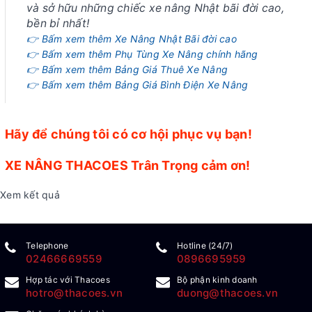
và sở hữu những chiếc xe nâng Nhật bãi đời cao,
bền bỉ nhất!
👉 Bấm xem thêm Xe Nâng Nhật Bãi đời cao
👉 Bấm xem thêm Phụ Tùng Xe Nâng chính hãng
👉 Bấm xem thêm Bảng Giá Thuê Xe Nâng
👉 Bấm xem thêm Bảng Giá Bình Điện Xe Nâng
Hãy để chúng tôi có cơ hội phục vụ bạn!
XE NÂNG THACOES Trân Trọng cảm ơn!
Xem kết quả
Telephone
Hotline (24/7)
02466669559
0896695959
Hợp tác với Thacoes
Bộ phận kinh doanh
hotro@thacoes.vn
duong@thacoes.vn