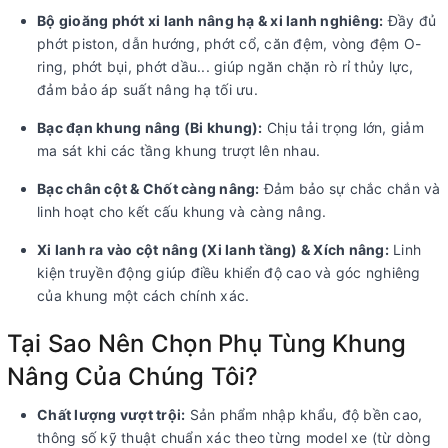
Bộ gioăng phớt xi lanh nâng hạ & xi lanh nghiêng:
Đầy đủ
phớt piston, dẫn hướng, phớt cổ, căn đệm, vòng đệm O-
ring, phớt bụi, phớt dầu... giúp ngăn chặn rò rỉ thủy lực,
đảm bảo áp suất nâng hạ tối ưu.
Bạc đạn khung nâng (Bi khung):
Chịu tải trọng lớn, giảm
ma sát khi các tầng khung trượt lên nhau.
Bạc chân cột & Chốt càng nâng:
Đảm bảo sự chắc chắn và
linh hoạt cho kết cấu khung và càng nâng.
Xi lanh ra vào cột nâng (Xi lanh tầng) & Xích nâng:
Linh
kiện truyền động giúp điều khiển độ cao và góc nghiêng
của khung một cách chính xác.
Tại Sao Nên Chọn Phụ Tùng Khung
Nâng Của Chúng Tôi?
Chất lượng vượt trội:
Sản phẩm nhập khẩu, độ bền cao,
thông số kỹ thuật chuẩn xác theo từng model xe (từ dòng