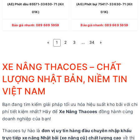
(AE) Phớt dầu 65571-33630-71 (Kit
(AG) Phớt bụi 75417-33630-71 (Kit
01K)
01K)
Báo giá nhanh: 089 669 5959
Báo giá nhanh: 089 669 5959
«
1
2
3
...
34
»
XE NÂNG THACOES – CHẤT
LƯỢNG NHẬT BẢN, NIỀM TIN
VIỆT NAM
Bạn đang tìm kiếm giải pháp tối ưu hóa hiệu suất kho bãi với chi
phí tiết kiệm nhất? Hãy để
Xe Nâng Thacoes
đồng hành cùng
doanh nghiệp của bạn!
Thacoes tự hào là
đơn vị uy tín hàng đầu chuyên nhập khẩu
trực tiếp xe nâng Nhật bãi (xe nâng cũ) chất lượng cao
về thị