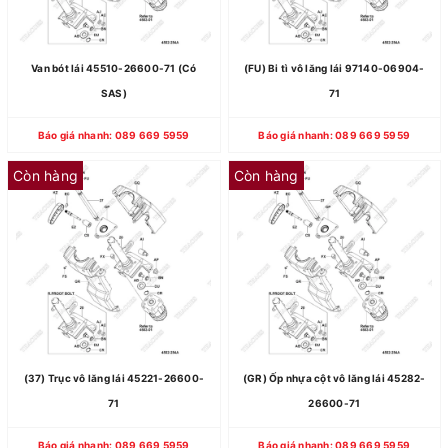
Van bót lái 45510-26600-71 (Có
(FU) Bi tì vô lăng lái 97140-06904-
SAS)
71
Báo giá nhanh: 089 669 5959
Báo giá nhanh: 089 669 5959
Còn hàng
Còn hàng
(37) Trục vô lăng lái 45221-26600-
(GR) Ốp nhựa cột vô lăng lái 45282-
71
26600-71
Báo giá nhanh: 089 669 5959
Báo giá nhanh: 089 669 5959