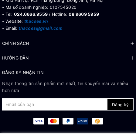
- Kho Hà Nội: Kcn Thăng Long, Đông Anh, Hà Nội
- Mã số doanh nghiệp: 0107545020
- Tel:
024.6666.9559
/ Hotline:
08 9669 5959
- Website:
thacoes.vn
- Email:
thacoes@gmail.com
CHÍNH SÁCH
HƯỚNG DẪN
ĐĂNG KÝ NHẬN TIN
Nhận thông tin sản phẩm mới nhất, tin khuyến mãi và nhiều
hơn nữa.
Đăng ký