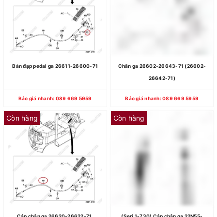
Bàn đạp pedal ga 26611-26600-71
Chân ga 26602-26643-71 (26602-
26642-71)
Báo giá nhanh: 089 669 5959
Báo giá nhanh: 089 669 5959
Còn hàng
Còn hàng
Cáp chân ga 26620-26622-71,
(Seri 1-730) Cáp chân ga 22N55-