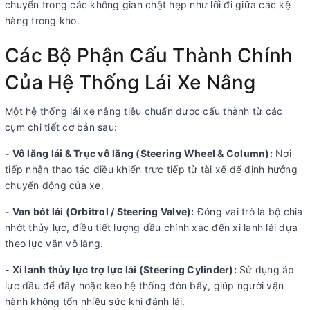
chuyển trong các không gian chật hẹp như lối đi giữa các kệ
hàng trong kh
o.
Các Bộ Phận Cấu Thành Chính
Của Hệ Thống Lái Xe Nâng
Một hệ thống lái xe nâng tiêu chuẩn được cấu thành từ các
cụm chi tiết cơ bản sau:
- Vô lăng lái & Trục vô lăng (Steering Wheel & Column):
Nơi
tiếp nhận thao tác điều khiển trực tiếp từ tài xế để định hướng
chuyển động của xe.
- Van bót lái (Orbitrol / Steering Valve):
Đóng vai trò là bộ chia
nhớt thủy lực, điều tiết lượng dầu chính xác đến xi lanh lái dựa
theo lực vặn vô lăng.
- Xi lanh thủy lực trợ lực lái (Steering Cylinder):
Sử dụng áp
lực dầu để đẩy hoặc kéo hệ thống đòn bẩy, giúp người vận
hành không tốn nhiều sức khi đánh lái.