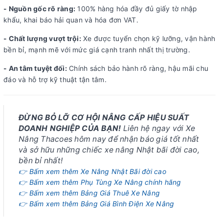
- Nguồn gốc rõ ràng:
100% hàng hóa đầy đủ giấy tờ nhập
khẩu, khai báo hải quan và hóa đơn VAT.
- Chất lượng vượt trội:
Xe được tuyển chọn kỹ lưỡng, vận hành
bền bỉ, mạnh mẽ với mức giá cạnh tranh nhất thị trường.
- An tâm tuyệt đối:
Chính sách bảo hành rõ ràng, hậu mãi chu
đáo và hỗ trợ kỹ thuật tận tâm.
ĐỪNG BỎ LỠ CƠ HỘI NÂNG CẤP HIỆU SUẤT
DOANH NGHIỆP CỦA BẠN!
Liên hệ ngay với Xe
Nâng Thacoes hôm nay để nhận báo giá tốt nhất
và sở hữu những chiếc xe nâng Nhật bãi đời cao,
bền bỉ nhất!
👉 Bấm xem thêm Xe Nâng Nhật Bãi đời cao
👉 Bấm xem thêm Phụ Tùng Xe Nâng chính hãng
👉 Bấm xem thêm Bảng Giá Thuê Xe Nâng
👉 Bấm xem thêm Bảng Giá Bình Điện Xe Nâng