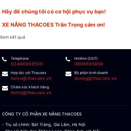
Hãy để chúng tôi có cơ hội phục vụ bạn!
XE NÂNG THACOES Trân Trọng cảm ơn!
Xem kết quả
Telephone
Hotline (24/7)
02466669559
0896695959
Hợp tác với Thacoes
Bộ phận kinh doanh
hotro@thacoes.vn
duong@thacoes.vn
Chăm sóc khách hàng
hotro@thacoes.vn
CÔNG TY CỔ PHẦN XE NÂNG THACOES
- Trụ sở chính: Bát Tràng, Gia Lâm, Hà Nội