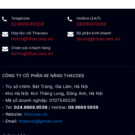
Telephone
Hotline (24/7)
02466669559
0896695959
Hợp tác với Thacoes
Bộ phận kinh doanh
hotro@thacoes.vn
duong@thacoes.vn
Chăm sóc khách hàng
hotro@thacoes.vn
CÔNG TY CỔ PHẦN XE NÂNG THACOES
- Trụ sở chính: Bát Tràng, Gia Lâm, Hà Nội
- Kho Hà Nội: Kcn Thăng Long, Đông Anh, Hà Nội
- Mã số doanh nghiệp: 0107545020
- Tel:
024.6666.9559
/ Hotline:
08 9669 5959
- Website:
thacoes.vn
- Email:
thacoes@gmail.com