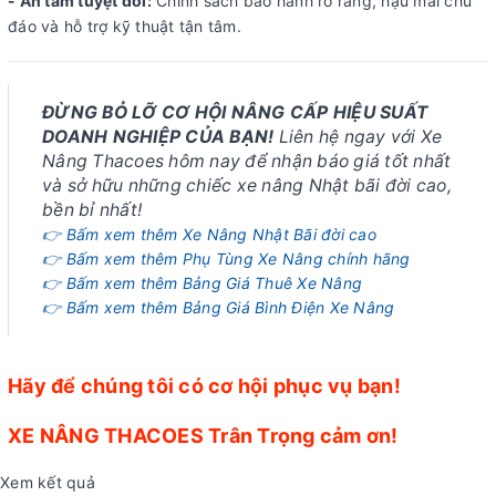
- An tâm tuyệt đối:
Chính sách bảo hành rõ ràng, hậu mãi chu
đáo và hỗ trợ kỹ thuật tận tâm.
ĐỪNG BỎ LỠ CƠ HỘI NÂNG CẤP HIỆU SUẤT
DOANH NGHIỆP CỦA BẠN!
Liên hệ ngay với Xe
Nâng Thacoes hôm nay để nhận báo giá tốt nhất
và sở hữu những chiếc xe nâng Nhật bãi đời cao,
bền bỉ nhất!
👉 Bấm xem thêm Xe Nâng Nhật Bãi đời cao
👉 Bấm xem thêm Phụ Tùng Xe Nâng chính hãng
👉 Bấm xem thêm Bảng Giá Thuê Xe Nâng
👉 Bấm xem thêm Bảng Giá Bình Điện Xe Nâng
Hãy để chúng tôi có cơ hội phục vụ bạn!
XE NÂNG THACOES Trân Trọng cảm ơn!
Xem kết quả