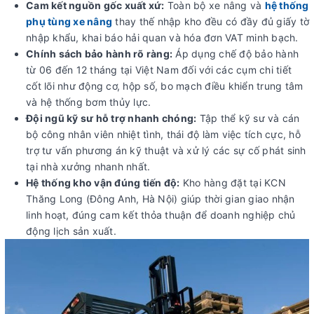
Cam kết nguồn gốc xuất xứ:
Toàn bộ xe nâng và
hệ thống
phụ tùng xe nâng
thay thế nhập kho đều có đầy đủ giấy tờ
nhập khẩu, khai báo hải quan và hóa đơn VAT minh bạch.
Chính sách bảo hành rõ ràng:
Áp dụng chế độ bảo hành
từ 06 đến 12 tháng tại Việt Nam đối với các cụm chi tiết
cốt lõi như động cơ, hộp số, bo mạch điều khiển trung tâm
và hệ thống bơm thủy lực.
Đội ngũ kỹ sư hỗ trợ nhanh chóng:
Tập thể kỹ sư và cán
bộ công nhân viên nhiệt tình, thái độ làm việc tích cực, hỗ
trợ tư vấn phương án kỹ thuật và xử lý các sự cố phát sinh
tại nhà xưởng nhanh nhất.
Hệ thống kho vận đúng tiến độ:
Kho hàng đặt tại KCN
Thăng Long (Đông Anh, Hà Nội) giúp thời gian giao nhận
linh hoạt, đúng cam kết thỏa thuận để doanh nghiệp chủ
động lịch sản xuất.