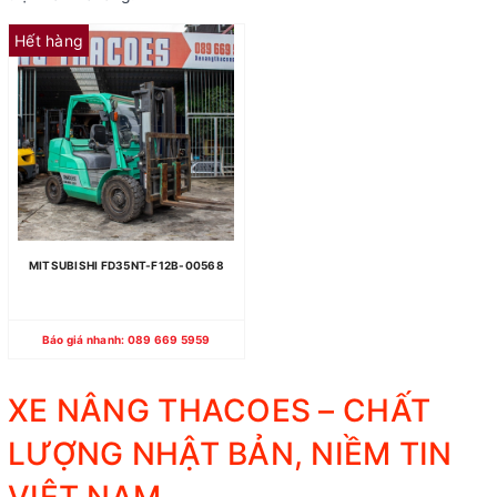
Hết hàng
MITSUBISHI FD35NT-F12B-00568
Báo giá nhanh: 089 669 5959
XE NÂNG THACOES – CHẤT
LƯỢNG NHẬT BẢN, NIỀM TIN