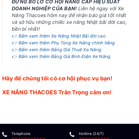
ĐỪNG BỎ LỠ CƠ HỘI NÂNG CẤP HIỆU SUẤT
DOANH NGHIỆP CỦA BẠN!
Liên hệ ngay với Xe
Nâng Thacoes hôm nay để nhận báo giá tốt nhất
và sở hữu những chiếc xe nâng Nhật bãi đời cao,
bền bỉ nhất!
👉 Bấm xem thêm Xe Nâng Nhật Bãi đời cao
👉 Bấm xem thêm Phụ Tùng Xe Nâng chính hãng
👉 Bấm xem thêm Bảng Giá Thuê Xe Nâng
👉 Bấm xem thêm Bảng Giá Bình Điện Xe Nâng
Hãy để chúng tôi có cơ hội phục vụ bạn!
XE NÂNG THACOES Trân Trọng cảm ơn!
Telephone
Hotline (24/7)