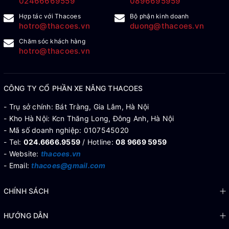
02466669559
0896695959
Hợp tác với Thacoes
Bộ phận kinh doanh
hotro@thacoes.vn
duong@thacoes.vn
Chăm sóc khách hàng
hotro@thacoes.vn
CÔNG TY CỔ PHẦN XE NÂNG THACOES
- Trụ sở chính: Bát Tràng, Gia Lâm, Hà Nội
- Kho Hà Nội: Kcn Thăng Long, Đông Anh, Hà Nội
- Mã số doanh nghiệp: 0107545020
- Tel:
024.6666.9559
/ Hotline:
08 9669 5959
- Website:
thacoes.vn
- Email:
thacoes@gmail.com
CHÍNH SÁCH
HƯỚNG DẪN