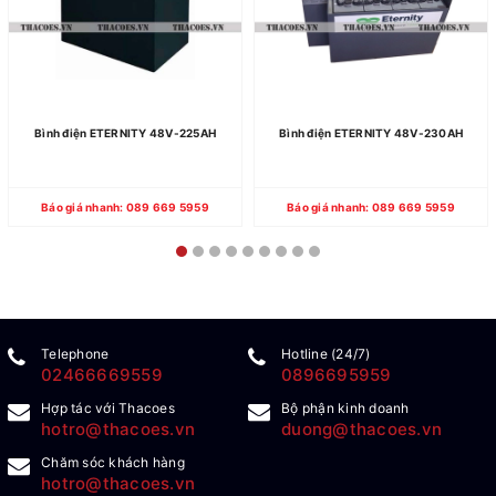
Bình điện ETERNITY 48V-225AH
Bình điện ETERNITY 48V-230AH
Báo giá nhanh: 089 669 5959
Báo giá nhanh: 089 669 5959
Telephone
Hotline (24/7)
02466669559
0896695959
Hợp tác với Thacoes
Bộ phận kinh doanh
hotro@thacoes.vn
duong@thacoes.vn
Chăm sóc khách hàng
hotro@thacoes.vn