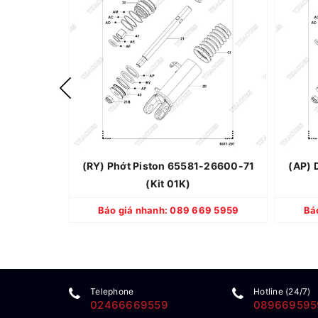
Thương hiệu: TOYOTA
Xuất xứ: Nhật Bản
Quy cách: Mới 100%
Bảo hành: 12 tháng
(RY) Phớt Piston 65581-26600-71
(AP) 
(Kit 01K)
CHI TIẾT
Báo giá nhanh: 089 669 5959
Bá
Telephone
Hotline (24/7)
02466669559
089669595