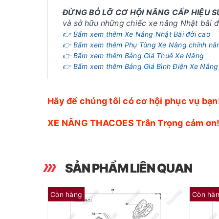
ĐỪNG BỎ LỠ CƠ HỘI NÂNG CẤP HIỆU 
và sở hữu những chiếc xe nâng Nhật bãi đờ
👉 Bấm xem thêm Xe Nâng Nhật Bãi đời cao
👉 Bấm xem thêm Phụ Tùng Xe Nâng chính hã
👉 Bấm xem thêm Bảng Giá Thuê Xe Nâng
👉 Bấm xem thêm Bảng Giá Bình Điện Xe Nâng
Hãy để chúng tôi có cơ hội phục vụ bạn
XE NÂNG THACOES Trân Trọng cảm ơn
SẢN PHẨM LIÊN QUAN
Còn hàng
Còn hà
(RY) Phớt Piston 65581-26600-71 (Kit 01K)
(AP) Dẫn hướng 65582-26600-71 (Kit 01K)