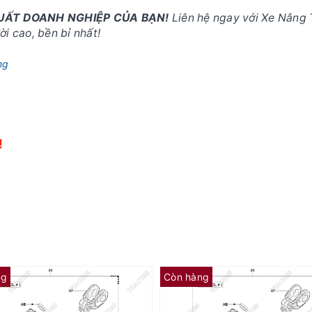
SUẤT DOANH NGHIỆP CỦA BẠN!
Liên hệ ngay với Xe Nâng 
i cao, bền bỉ nhất!
ng
!
!
ng
Còn hàng
(AF) Phớt cổ 65581-26620-71 (Kit 01K)