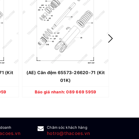
TOYOTA
Thương hiệu: TOYOTA
hật Bản
Xuất xứ: Nhật Bản
i 100%
Quy cách: Mới 100%
2 tháng
Bảo hành: 12 tháng
1 (Kit
(AE) Căn đệm 65573-26620-71 (Kit
(AC) Căn 
01K)
CHI TIẾT
959
Báo giá nhanh: 089 669 5959
Báo gi
 doanh
Chăm sóc khách hàng
acoes.vn
hotro@thacoes.vn