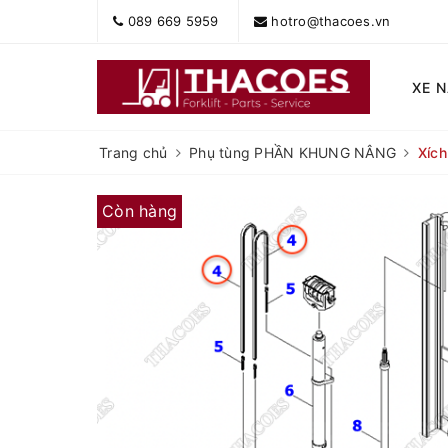
089 669 5959
hotro@thacoes.vn
XE 
Trang chủ
Phụ tùng PHẦN KHUNG NÂNG
Xích
Còn hàng