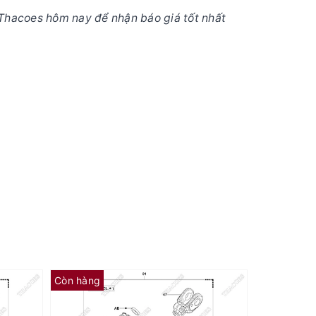
Thacoes hôm nay để nhận báo giá tốt nhất
Còn hàng
Còn hàng
(AE) Căn đệm 65573-26620-71 (Kit 01K)
(AC) Căn đệm 89268-30200-71 (Kit 01K)