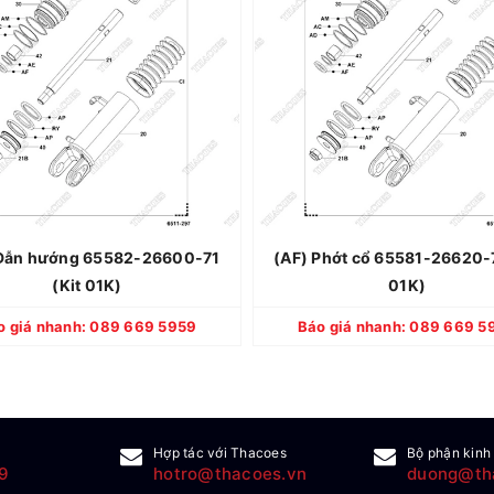
Thương hiệu: TOYOTA
Thương hiệu: 
Xuất xứ: Nhật Bản
Xuất xứ: N
Quy cách: Mới 100%
Quy cách: Mớ
Bảo hành: 12 tháng
Bảo hành: 1
Dẫn hướng 65582-26600-71
(AF) Phớt cổ 65581-26620-7
(Kit 01K)
01K)
CHI TIẾT
CHI TIẾT
o giá nhanh: 089 669 5959
Báo giá nhanh: 089 669 5
Hợp tác với Thacoes
Bộ phận kinh
9
hotro@thacoes.vn
duong@th