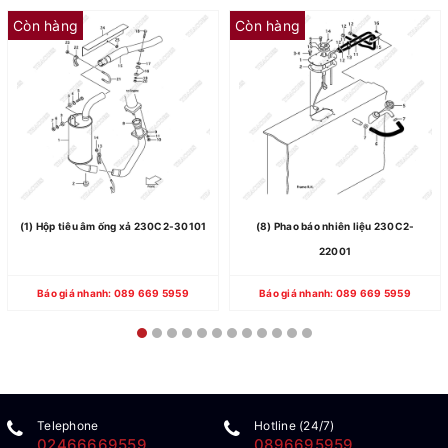
Còn hàng
Còn hàng
(1) Hộp tiêu âm ống xả 230C2-30101
(8) Phao báo nhiên liệu 230C2-
22001
Báo giá nhanh: 089 669 5959
Báo giá nhanh: 089 669 5959
Telephone
Hotline (24/7)
02466669559
0896695959