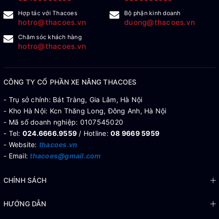
Hợp tác với Thacoes
Bộ phận kinh doanh
hotro@thacoes.vn
duong@thacoes.vn
Chăm sóc khách hàng
hotro@thacoes.vn
CÔNG TY CỔ PHẦN XE NÂNG THACOES
- Trụ sở chính: Bát Tràng, Gia Lâm, Hà Nội
- Kho Hà Nội: Kcn Thăng Long, Đông Anh, Hà Nội
- Mã số doanh nghiệp: 0107545020
- Tel:
024.6666.9559
/ Hotline:
08 9669 5959
- Website:
thacoes.vn
- Email:
thacoes@gmail.com
CHÍNH SÁCH
HƯỚNG DẪN