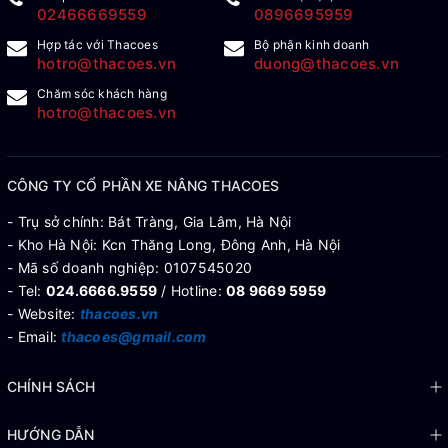
02466669559
0896695959
Hợp tác với Thacoes
Bộ phận kinh doanh
hotro@thacoes.vn
duong@thacoes.vn
Chăm sóc khách hàng
hotro@thacoes.vn
CÔNG TY CỔ PHẦN XE NÂNG THACOES
- Trụ sở chính: Bát Tràng, Gia Lâm, Hà Nội
- Kho Hà Nội: Kcn Thăng Long, Đông Anh, Hà Nội
- Mã số doanh nghiệp: 0107545020
- Tel:
024.6666.9559
/ Hotline:
08 9669 5959
- Website:
thacoes.vn
- Email:
thacoes@gmail.com
CHÍNH SÁCH
HƯỚNG DẪN