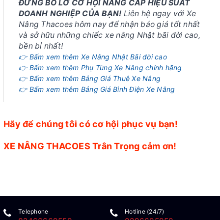
ĐỪNG BỎ LỠ CƠ HỘI NÂNG CẤP HIỆU SUẤT
DOANH NGHIỆP CỦA BẠN!
Liên hệ ngay với Xe
Nâng Thacoes hôm nay để nhận báo giá tốt nhất
và sở hữu những chiếc xe nâng Nhật bãi đời cao,
bền bỉ nhất!
👉 Bấm xem thêm Xe Nâng Nhật Bãi đời cao
👉 Bấm xem thêm Phụ Tùng Xe Nâng chính hãng
👉 Bấm xem thêm Bảng Giá Thuê Xe Nâng
👉 Bấm xem thêm Bảng Giá Bình Điện Xe Nâng
Hãy để chúng tôi có cơ hội phục vụ bạn!
XE NÂNG THACOES Trân Trọng cảm ơn!
Telephone
Hotline (24/7)