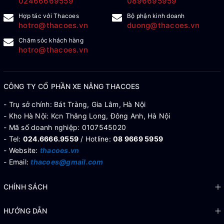
02466669559
0896695959
Hợp tác với Thacoes
Bộ phận kinh doanh
hotro@thacoes.vn
duong@thacoes.vn
Chăm sóc khách hàng
hotro@thacoes.vn
CÔNG TY CỔ PHẦN XE NÂNG THACOES
- Trụ sở chính: Bát Tràng, Gia Lâm, Hà Nội
- Kho Hà Nội: Kcn Thăng Long, Đông Anh, Hà Nội
- Mã số doanh nghiệp: 0107545020
- Tel:
024.6666.9559
/ Hotline:
08 9669 5959
- Website:
thacoes.vn
- Email:
thacoes@gmail.com
CHÍNH SÁCH
HƯỚNG DẪN