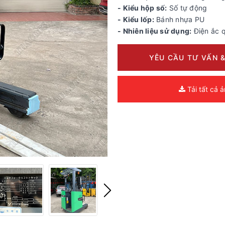
- Kiểu hộp số:
Số tự động
- Kiểu lốp:
Bánh nhựa PU
- Nhiên liệu sử dụng:
Điện ắc 
YÊU CẦU TƯ VẤN &
Tải tất cả 