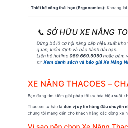
- Thiết kế công thái học (Ergonomics):
Khoang lái 
📞 SỞ HỮU XE NÂNG T
Đừng bỏ lỡ cơ hội nâng cấp hiệu suất kho 
quan, kiểm định và bảo hành dài hạn.
Liên hệ hotline
089.669.5959
hoặc bấm và
👉
Xem danh sách và báo giá Xe Nâng Nh
XE NÂNG THACOES – CHẤ
Bạn đang tìm kiếm giải pháp tối ưu hóa hiệu suất kh
Thacoes tự hào là
đơn vị uy tín hàng đầu chuyên n
chúng tôi mang đến cho khách hàng các dòng xe nâ
Vì sao nên chọn Xe Nâng Tha