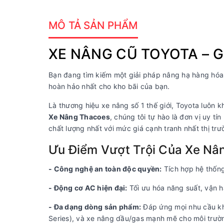
MÔ TẢ SẢN PHẨM
XE NÂNG CŨ TOYOTA – G
Bạn đang tìm kiếm một giải pháp nâng hạ hàng hóa vừ
hoàn hảo nhất cho kho bãi của bạn.
Là thương hiệu xe nâng số 1 thế giới, Toyota luôn khẳ
Xe Nâng Thacoes
, chúng tôi tự hào là đơn vị uy 
chất lượng nhất với mức giá cạnh tranh nhất thị trư
Ưu Điểm Vượt Trội Của Xe Nâ
- Công nghệ an toàn độc quyền:
Tích hợp hệ thốn
- Động cơ AC hiện đại:
Tối ưu hóa năng suất, vận hà
- Đa dạng dòng sản phẩm:
Đáp ứng mọi nhu cầu kh
Series), và xe nâng dầu/gas mạnh mẽ cho môi trườ