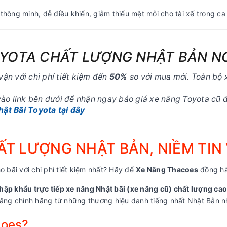
thông minh, dễ điều khiển, giảm thiểu mệt mỏi cho tài xế trong ca 
OYOTA CHẤT LƯỢNG NHẬT BẢN N
vận với chi phí tiết kiệm đến
50%
so với mua mới. Toàn bộ x
o link bên dưới để nhận ngay báo giá xe nâng Toyota cũ đờ
ật Bãi Toyota tại đây
T LƯỢNG NHẬT BẢN, NIỀM TIN
o bãi với chi phí tiết kiệm nhất? Hãy để
Xe Nâng Thacoes
đồng hà
hập khẩu trực tiếp xe nâng Nhật bãi (xe nâng cũ) chất lượng cao
ng chính hãng từ những thương hiệu danh tiếng nhất Nhật Bản nh
coes?