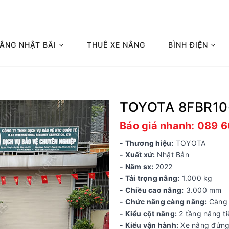
NÂNG NHẬT BÃI
THUÊ XE NÂNG
BÌNH ĐIỆN
TOYOTA 8FBR10
Báo giá nhanh: 089 
- Thương hiệu:
TOYOTA
- Xuất xứ:
Nhật Bản
- Năm sx:
2022
- Tải trọng nâng:
1.000 kg
- Chiều cao nâng:
3.000 mm
- Chức năng càng nâng:
Càng 
- Kiểu cột nâng:
2 tầng nâng t
- Kiểu vận hành:
Xe nâng đứng 