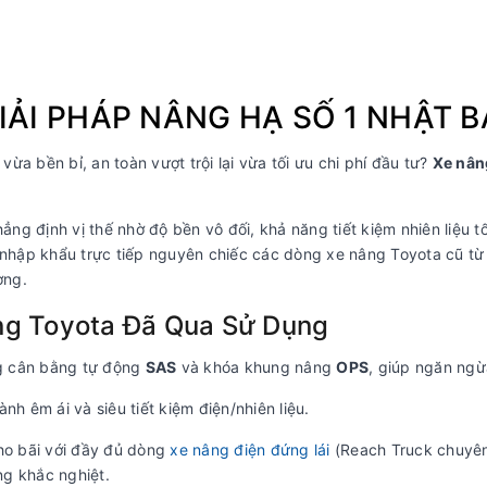
IẢI PHÁP NÂNG HẠ SỐ 1 NHẬT
a bền bỉ, an toàn vượt trội lại vừa tối ưu chi phí đầu tư?
Xe nân
ng định vị thế nhờ độ bền vô đối, khả năng tiết kiệm nhiên liệu tối
tín nhập khẩu trực tiếp nguyên chiếc các dòng xe nâng Toyota cũ
ờng.
ng Toyota Đã Qua Sử Dụng
g cân bằng tự động
SAS
và khóa khung nâng
OPS
, giúp ngăn ngừ
nh êm ái và siêu tiết kiệm điện/nhiên liệu.
o bãi với đầy đủ dòng
xe nâng điện đứng lái
(Reach Truck chuyên 
ng khắc nghiệt.