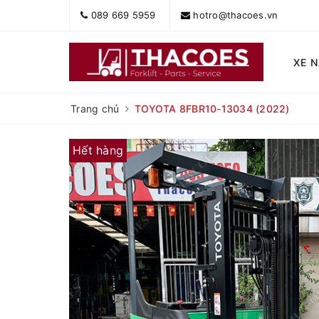
089 669 5959
hotro@thacoes.vn
XE 
Trang chủ
TOYOTA 8FBR10-13034 (2022)
Hết hàng