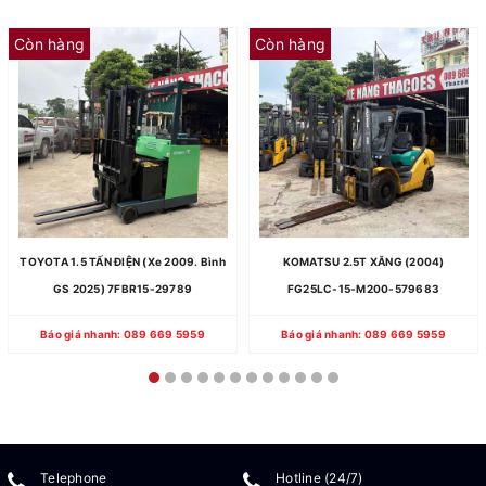
Còn hàng
Còn hàng
TOYOTA 1.5 TẤN ĐIỆN (Xe 2009. Bình
KOMATSU 2.5T XĂNG (2004)
GS 2025) 7FBR15-29789
FG25LC-15-M200-579683
Báo giá nhanh: 089 669 5959
Báo giá nhanh: 089 669 5959
Telephone
Hotline (24/7)