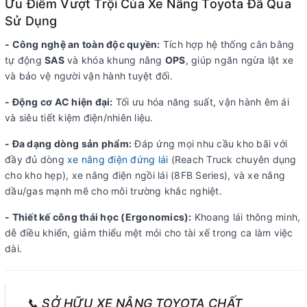
Ưu Điểm Vượt Trội Của Xe Nâng Toyota Đã Qua
Sử Dụng
- Công nghệ an toàn độc quyền:
Tích hợp hệ thống cân bằng
tự động
SAS
và khóa khung nâng
OPS
, giúp ngăn ngừa lật xe
và bảo vệ người vận hành tuyệt đối.
- Động cơ AC hiện đại:
Tối ưu hóa năng suất, vận hành êm ái
và siêu tiết kiệm điện/nhiên liệu.
- Đa dạng dòng sản phẩm:
Đáp ứng mọi nhu cầu kho bãi với
đầy đủ dòng
xe nâng điện đứng lái
(Reach Truck chuyên dụng
cho kho hẹp), xe nâng điện ngồi lái (8FB Series), và xe nâng
dầu/gas mạnh mẽ cho môi trường khắc nghiệt.
- Thiết kế công thái học (Ergonomics):
Khoang lái thông minh,
dễ điều khiển, giảm thiểu mệt mỏi cho tài xế trong ca làm việc
dài.
📞 SỞ HỮU XE NÂNG TOYOTA CHẤT