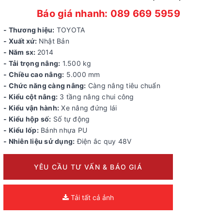
Báo giá nhanh: 089 669 5959
- Thương hiệu:
TOYOTA
- Xuất xứ:
Nhật Bản
- Năm sx:
2014
- Tải trọng nâng:
1.500 kg
- Chiều cao nâng:
5.000 mm
- Chức năng càng nâng:
Càng nâng tiêu chuẩn
- Kiểu cột nâng:
3
tầng nâng chui công
- Kiểu vận hành:
Xe nâng đứng lái
- Kiểu hộp số:
Số tự động
- Kiểu lốp:
Bánh nhựa PU
- Nhiên liệu sử dụng:
Điện ắc quy 48V
YÊU CẦU TƯ VẤN & BÁO GIÁ
Tải tất cả ảnh