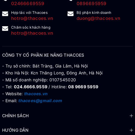
02466669559
0896695959
Hợp tác với Thacoes
Bộ phận kinh doanh
hotro@thacoes.vn
duong@thacoes.vn
Chăm sóc khách hàng
hotro@thacoes.vn
CÔNG TY CỔ PHẦN XE NÂNG THACOES
- Trụ sở chính: Bát Tràng, Gia Lâm, Hà Nội
- Kho Hà Nội: Kcn Thăng Long, Đông Anh, Hà Nội
- Mã số doanh nghiệp: 0107545020
- Tel:
024.6666.9559
/ Hotline:
08 9669 5959
- Website:
thacoes.vn
- Email:
thacoes@gmail.com
CHÍNH SÁCH
HƯỚNG DẪN