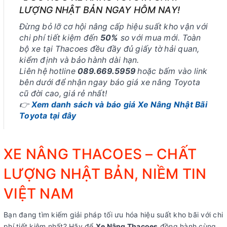
LƯỢNG NHẬT BẢN NGAY HÔM NAY!
Đừng bỏ lỡ cơ hội nâng cấp hiệu suất kho vận với
chi phí tiết kiệm đến
50%
so với mua mới. Toàn
bộ xe tại Thacoes đều đầy đủ giấy tờ hải quan,
kiểm định và bảo hành dài hạn.
Liên hệ hotline
089.669.5959
hoặc bấm vào link
bên dưới để nhận ngay báo giá xe nâng Toyota
cũ đời cao, giá rẻ nhất!
👉
Xem danh sách và báo giá Xe Nâng Nhật Bãi
Toyota tại đây
XE NÂNG THACOES – CHẤT
LƯỢNG NHẬT BẢN, NIỀM TIN
VIỆT NAM
Bạn đang tìm kiếm giải pháp tối ưu hóa hiệu suất kho bãi với chi
phí tiết kiệm nhất? Hãy để
Xe Nâng Thacoes
đồng hành cùng