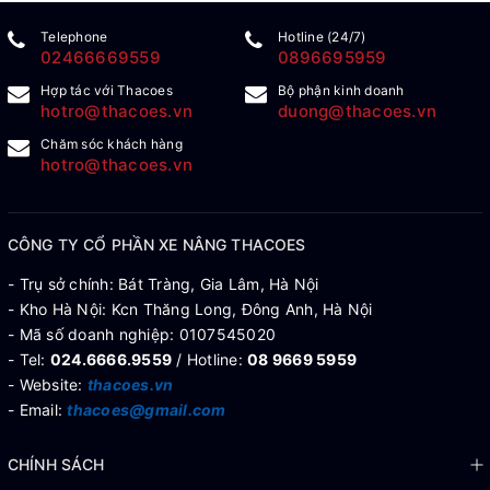
Telephone
Hotline (24/7)
02466669559
0896695959
Hợp tác với Thacoes
Bộ phận kinh doanh
hotro@thacoes.vn
duong@thacoes.vn
Chăm sóc khách hàng
hotro@thacoes.vn
CÔNG TY CỔ PHẦN XE NÂNG THACOES
- Trụ sở chính: Bát Tràng, Gia Lâm, Hà Nội
- Kho Hà Nội: Kcn Thăng Long, Đông Anh, Hà Nội
- Mã số doanh nghiệp: 0107545020
- Tel:
024.6666.9559
/ Hotline:
08 9669 5959
- Website:
thacoes.vn
- Email:
thacoes@gmail.com
CHÍNH SÁCH