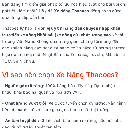
Bạn đang tìm kiếm giải pháp tối ưu hóa hiệu suất kho bãi với chi
phí tiết kiệm nhất? Hãy để
Xe Nâng Thacoes
đồng hành cùng
doanh nghiệp của bạn!
Thacoes tự hào là
đơn vị uy tín hàng đầu chuyên nhập khẩu
trực tiếp xe nâng Nhật bãi (xe nâng cũ) chất lượng cao
về thị
trường Việt Nam. Không qua trung gian, chúng tôi mang đến
cho khách hàng các dòng xe nâng chính hãng từ những thương
hiệu danh tiếng nhất Nhật Bản như Komatsu, Toyota, Mitsubishi,
TCM, và Nichiyu.
Vì sao nên chọn Xe Nâng Thacoes?
- Nguồn gốc rõ ràng:
100% hàng hóa đầy đủ giấy tờ nhập
khẩu, khai báo hải quan và hóa đơn VAT.
- Chất lượng vượt trội:
Xe được tuyển chọn kỹ lưỡng, vận hành
bền bỉ, mạnh mẽ với mức giá cạnh tranh nhất thị trường.
- An tâm tuyệt đối:
Chính sách bảo hành rõ ràng, hậu mãi chu
đáo và hỗ trợ kỹ thuật tận tâm.