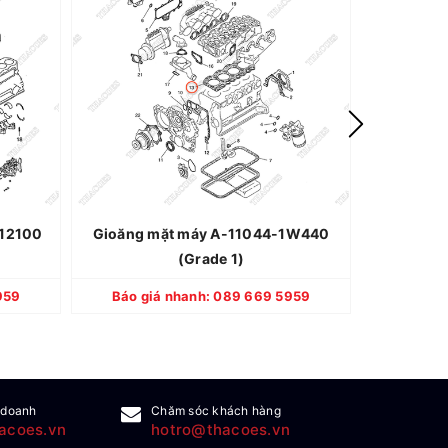
UBISHI
Thương hiệu: NISSAN
hật Bản
Xuất xứ: Nhật Bản
i 100%
Quy cách: Mới 100%
2 tháng
Bảo hành: 12 tháng
-12100
Gioăng mặt máy A-11044-1W440
(Số 6) R
(Grade 1)
281
CHI TIẾT
959
Báo giá nhanh: 089 669 5959
Báo gi
 doanh
Chăm sóc khách hàng
acoes.vn
hotro@thacoes.vn