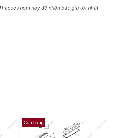
Thacoes hôm nay để nhận báo giá tốt nhất
Còn hàng
Còn hàng
Gioăng mặt máy A-11044-1W440 (Grade 1)
(Số 6) Rơ le đề 28150-23660-71, 28150-23040-71 (12V)