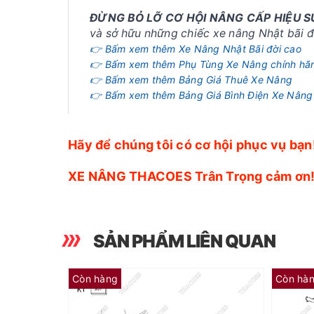
ĐỪNG BỎ LỠ CƠ HỘI NÂNG CẤP HIỆU 
và sở hữu những chiếc xe nâng Nhật bãi đờ
👉 Bấm xem thêm Xe Nâng Nhật Bãi đời cao
👉 Bấm xem thêm Phụ Tùng Xe Nâng chính hã
👉 Bấm xem thêm Bảng Giá Thuê Xe Nâng
👉 Bấm xem thêm Bảng Giá Bình Điện Xe Nâng
Hãy để chúng tôi có cơ hội phục vụ bạn
XE NÂNG THACOES Trân Trọng cảm ơn
SẢN PHẨM LIÊN QUAN
Còn hàng
Còn hà
Cảm biến áp nhớt A-25240-Z5500
Gioăng nắp dàn cò AG-32B04-03200