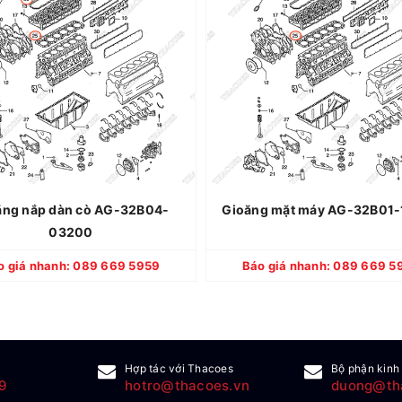
Thương hiệu: MITSUBISHI
Thương hiệu: MITS
Xuất xứ: Nhật Bản
Xuất xứ: N
Quy cách: Mới 100%
Quy cách: Mớ
Bảo hành: 12 tháng
Bảo hành: 1
ăng nắp dàn cò AG-32B04-
Gioăng mặt máy AG-32B01
03200
CHI TIẾT
CHI TIẾT
o giá nhanh: 089 669 5959
Báo giá nhanh: 089 669 5
Hợp tác với Thacoes
Bộ phận kinh
9
hotro@thacoes.vn
duong@th