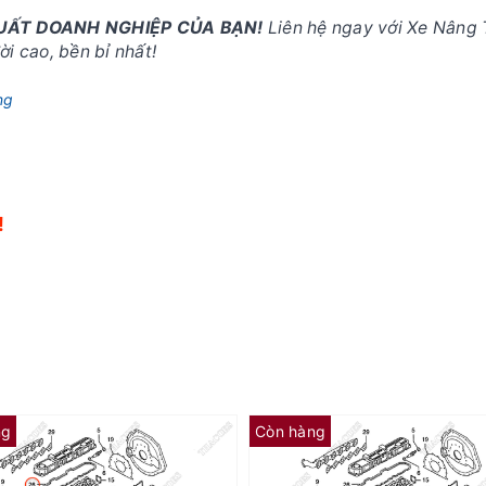
SUẤT DOANH NGHIỆP CỦA BẠN!
Liên hệ ngay với Xe Nâng 
i cao, bền bỉ nhất!
ng
!
!
ng
Còn hàng
Gioăng mặt máy AG-32B01-12100