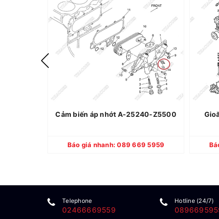
Thương hiệu: NISSAN
Xuất xứ: Nhật Bản
Quy cách: Mới 100%
Bảo hành: 12 tháng
Cảm biến áp nhớt A-25240-Z5500
Gio
CHI TIẾT
Báo giá nhanh: 089 669 5959
Bá
Telephone
Hotline (24/7)
02466669559
089669595