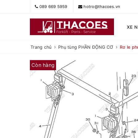
089 669 5959
hotro@thacoes.vn
XE 
Trang chủ
Phụ tùng PHẦN ĐỘNG CƠ
Rơ le p
Còn hàng