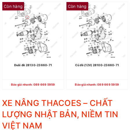
Còn hàng
Còn hàng
Đuôi đề 28130-23660-71
Củ đề (12V) 28100-23660-71
Báo giá nhanh: 089 669 5959
Báo giá nhanh: 089 669 5959
XE NÂNG THACOES – CHẤT
LƯỢNG NHẬT BẢN, NIỀM TIN
VIỆT NAM