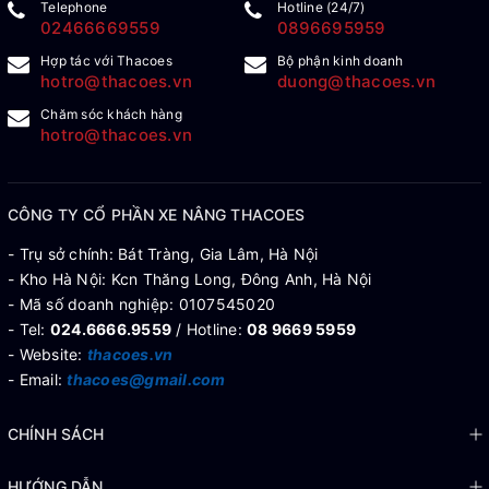
Telephone
Hotline (24/7)
02466669559
0896695959
Hợp tác với Thacoes
Bộ phận kinh doanh
hotro@thacoes.vn
duong@thacoes.vn
Chăm sóc khách hàng
hotro@thacoes.vn
CÔNG TY CỔ PHẦN XE NÂNG THACOES
- Trụ sở chính: Bát Tràng, Gia Lâm, Hà Nội
- Kho Hà Nội: Kcn Thăng Long, Đông Anh, Hà Nội
- Mã số doanh nghiệp: 0107545020
- Tel:
024.6666.9559
/ Hotline:
08 9669 5959
- Website:
thacoes.vn
- Email:
thacoes@gmail.com
CHÍNH SÁCH
HƯỚNG DẪN