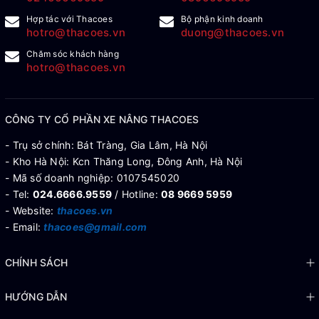
Hợp tác với Thacoes
Bộ phận kinh doanh
hotro@thacoes.vn
duong@thacoes.vn
Chăm sóc khách hàng
hotro@thacoes.vn
CÔNG TY CỔ PHẦN XE NÂNG THACOES
- Trụ sở chính: Bát Tràng, Gia Lâm, Hà Nội
- Kho Hà Nội: Kcn Thăng Long, Đông Anh, Hà Nội
- Mã số doanh nghiệp: 0107545020
- Tel:
024.6666.9559
/ Hotline:
08 9669 5959
- Website:
thacoes.vn
- Email:
thacoes@gmail.com
CHÍNH SÁCH
HƯỚNG DẪN