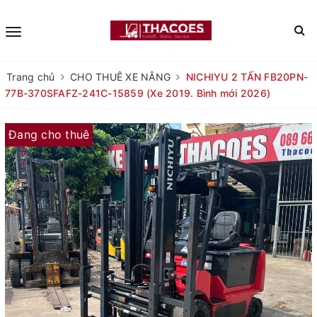
Trang chủ
CHO THUÊ XE NÂNG
NICHIYU 2 TẤN FB20PN-
77B-370SFAFZ-241C-15859 (Xe 2019. Bình mới 2026)
Đang cho thuê