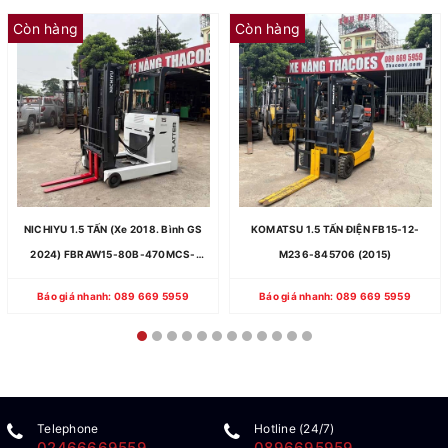
Còn hàng
Còn hàng
NICHIYU 1.5 TẤN (Xe 2018. Bình GS
KOMATSU 1.5 TẤN ĐIỆN FB15-12-
2024) FBRAW15-80B-470MCS-
M236-845706 (2015)
131E-15632
Báo giá nhanh: 089 669 5959
Báo giá nhanh: 089 669 5959
Telephone
Hotline (24/7)
02466669559
0896695959