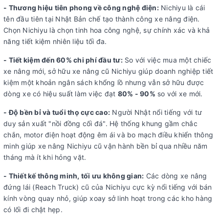
- Thương hiệu tiên phong về công nghệ điện:
Nichiyu là cái
tên đầu tiên tại Nhật Bản chế tạo thành công xe nâng điện.
Chọn Nichiyu là chọn tinh hoa công nghệ, sự chính xác và khả
năng tiết kiệm nhiên liệu tối đa.
- Tiết kiệm đến 60% chi phí đầu tư:
So với việc mua một chiếc
xe nâng mới, sở hữu xe nâng cũ Nichiyu giúp doanh nghiệp tiết
kiệm một khoản ngân sách khổng lồ nhưng vẫn sở hữu được
dòng xe có hiệu suất làm việc đạt
80% - 90%
so với xe mới.
- Độ bền bỉ và tuổi thọ cực cao:
Người Nhật nổi tiếng với tư
duy sản xuất "nồi đồng cối đá". Hệ thống khung gầm chắc
chắn, motor điện hoạt động êm ái và bo mạch điều khiển thông
minh giúp xe nâng Nichiyu cũ vận hành bền bỉ qua nhiều năm
tháng mà ít khi hỏng vặt.
- Thiết kế thông minh, tối ưu không gian:
Các dòng xe nâng
đứng lái (Reach Truck) cũ của Nichiyu cực kỳ nổi tiếng với bán
kính vòng quay nhỏ, giúp xoay sở linh hoạt trong các kho hàng
có lối đi chật hẹp.