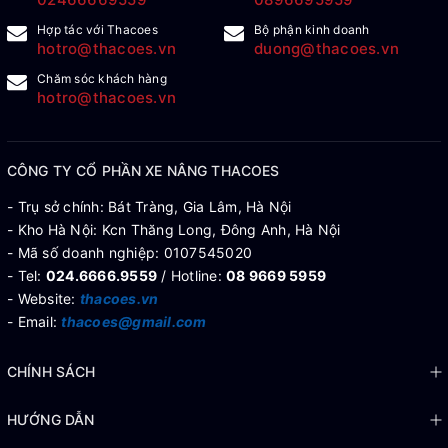
Hợp tác với Thacoes
Bộ phận kinh doanh
hotro@thacoes.vn
duong@thacoes.vn
Chăm sóc khách hàng
hotro@thacoes.vn
CÔNG TY CỔ PHẦN XE NÂNG THACOES
- Trụ sở chính: Bát Tràng, Gia Lâm, Hà Nội
- Kho Hà Nội: Kcn Thăng Long, Đông Anh, Hà Nội
- Mã số doanh nghiệp: 0107545020
- Tel:
024.6666.9559
/ Hotline:
08 9669 5959
- Website:
thacoes.vn
- Email:
thacoes@gmail.com
CHÍNH SÁCH
HƯỚNG DẪN