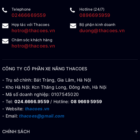
Telephone
Hotline (24/7)
02466669559
0896695959
Hợp tác với Thacoes
Bộ phận kinh doanh
hotro@thacoes.vn
duong@thacoes.vn
Chăm sóc khách hàng
hotro@thacoes.vn
CÔNG TY CỔ PHẦN XE NÂNG THACOES
- Trụ sở chính: Bát Tràng, Gia Lâm, Hà Nội
- Kho Hà Nội: Kcn Thăng Long, Đông Anh, Hà Nội
- Mã số doanh nghiệp: 0107545020
- Tel:
024.6666.9559
/ Hotline:
08 9669 5959
- Website:
thacoes.vn
- Email:
thacoes@gmail.com
CHÍNH SÁCH