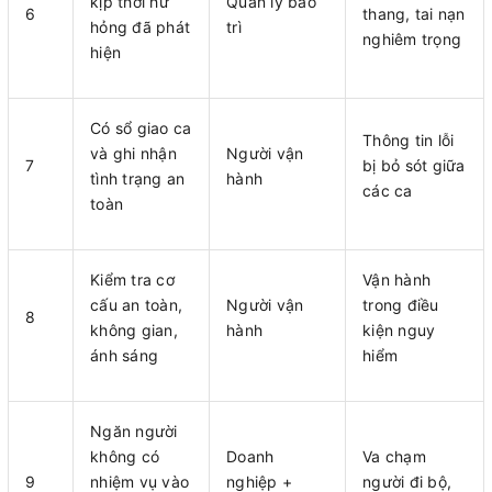
kịp thời hư
Quản lý bảo
6
thang, tai nạn
hỏng đã phát
trì
nghiêm trọng
hiện
Có sổ giao ca
Thông tin lỗi
và ghi nhận
Người vận
7
bị bỏ sót giữa
tình trạng an
hành
các ca
toàn
Kiểm tra cơ
Vận hành
cấu an toàn,
Người vận
trong điều
8
không gian,
hành
kiện nguy
ánh sáng
hiểm
Ngăn người
không có
Doanh
Va chạm
9
nhiệm vụ vào
nghiệp +
người đi bộ,