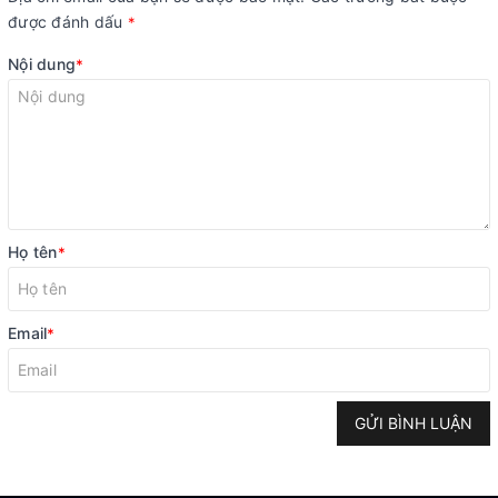
được đánh dấu
*
Nội dung
*
Họ tên
*
Email
*
GỬI BÌNH LUẬN