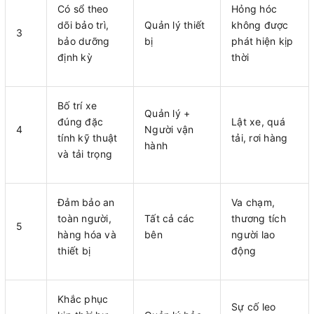
Có sổ theo
Hỏng hóc
dõi bảo trì,
Quản lý thiết
không được
3
bảo dưỡng
bị
phát hiện kịp
định kỳ
thời
Bố trí xe
Quản lý +
đúng đặc
Lật xe, quá
4
Người vận
tính kỹ thuật
tải, rơi hàng
hành
và tải trọng
Đảm bảo an
Va chạm,
toàn người,
Tất cả các
thương tích
5
hàng hóa và
bên
người lao
thiết bị
động
Khắc phục
Sự cố leo