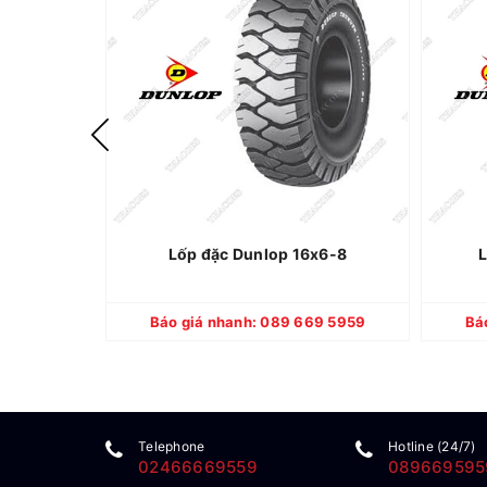
Dunlop
Thương hiệu:
Thái Lan
Xuất xứ:
Lốp mới 100%
Quy cách:
6 tháng
Bảo hành:
Lốp đặc Dunlop 16x6-8
L
CHI TIẾT
Báo giá nhanh: 089 669 5959
Bá
Telephone
Hotline (24/7)
02466669559
089669595