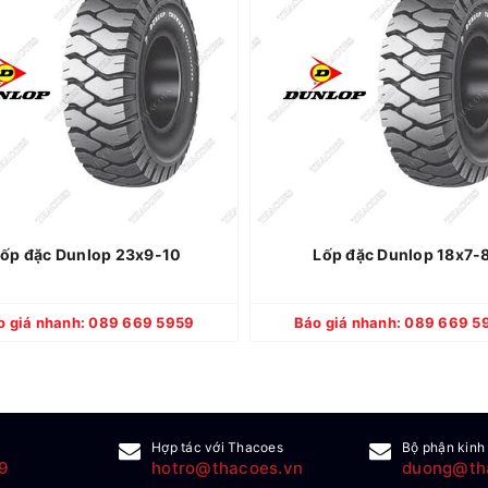
Dunlop
Thương hiệu:
Dunlop
Thương
Thái Lan
Xuất xứ:
Thái Lan
X
Lốp mới 100%
Quy cách:
Lốp mới 100%
Quy
6 tháng
Bảo hành:
6 tháng
Bảo
ốp đặc Dunlop 23x9-10
Lốp đặc Dunlop 18x7-
CHI TIẾT
CHI TIẾT
o giá nhanh: 089 669 5959
Báo giá nhanh: 089 669 5
Hợp tác với Thacoes
Bộ phận kinh
9
hotro@thacoes.vn
duong@th