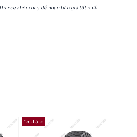
Thacoes hôm nay để nhận báo giá tốt nhất
Còn hàng
Còn hàng
18x7-8
Lốp đặc Dunlop 21x8-9
Lốp đặc