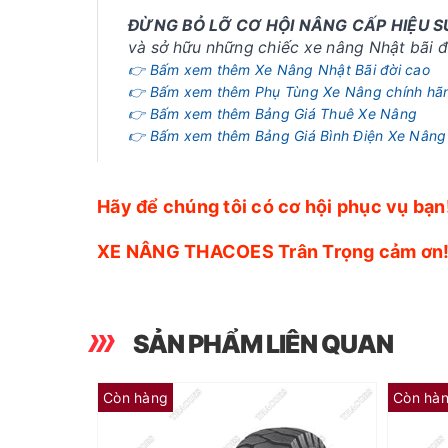
ĐỪNG BỎ LỠ CƠ HỘI NÂNG CẤP HIỆU 
và sở hữu những chiếc xe nâng Nhật bãi đờ
👉 Bấm xem thêm Xe Nâng Nhật Bãi đời cao
👉 Bấm xem thêm Phụ Tùng Xe Nâng chính hã
👉 Bấm xem thêm Bảng Giá Thuê Xe Nâng
👉 Bấm xem thêm Bảng Giá Bình Điện Xe Nâng
Hãy để chúng tôi có cơ hội phục vụ bạn
XE NÂNG THACOES Trân Trọng cảm ơn
SẢN PHẨM LIÊN QUAN
Còn hàng
Còn hà
Lốp đặc Dunlop 16x6-8