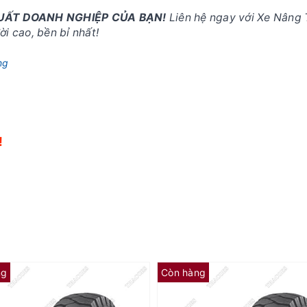
SUẤT DOANH NGHIỆP CỦA BẠN!
Liên hệ ngay với Xe Nâng 
i cao, bền bỉ nhất!
ng
!
!
ng
Còn hàng
Lốp đặc Dunlop 23x9-10
Lốp đặc Dunlop 