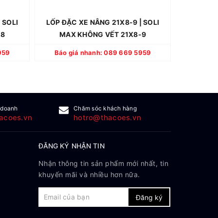
 trước).
lốp (tùy điều kiện nào tới trước).
lốp (t
àn quốc
- Hàng có sẵn, giao toàn quốc
- Hà
 SOLI
LỐP ĐẶC XE NÂNG 21X8-9 | SOLI
LỐP ĐẶC 
-8
MAX KHÔNG VẾT 21X8-9
MAX 
CHI TIẾT
959
Báo giá nhanh: 089 669 5959
Báo gi
 doanh
Chăm sóc khách hàng
acoes.vn
hotro@thacoes.vn
ĐĂNG KÝ NHẬN TIN
Nhận thông tin sản phẩm mới nhất, tin
khuyến mãi và nhiều hơn nữa.
Đăng ký