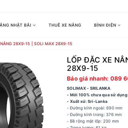
NÂNG NHẬT BÃI
THUÊ XE NÂNG
BÌNH ĐIỆN
 NÂNG 28X9-15 | SOLI MAX 28X9-15
LỐP ĐẶC XE NÂN
28X9-15
Báo giá nhanh: 089 
SOLIMAX - SRILANKA
- Mới 100% chưa qua sử dụng
- Xuất xứ: Sri-Lanka
- Đường kính ngoài: 690 mm
- Đường kính trong: 376 mm
- Bề rộng mặt lốp: 230 mm
- Trọng lượng: 61 kg