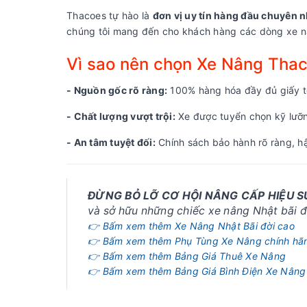
Thacoes tự hào là
đơn vị uy tín hàng đầu chuyên n
chúng tôi mang đến cho khách hàng các dòng xe nâ
Vì sao nên chọn Xe Nâng Tha
- Nguồn gốc rõ ràng:
100% hàng hóa đầy đủ giấy tờ
- Chất lượng vượt trội:
Xe được tuyển chọn kỹ lưỡng
- An tâm tuyệt đối:
Chính sách bảo hành rõ ràng, hậ
ĐỪNG BỎ LỠ CƠ HỘI NÂNG CẤP HIỆU 
và sở hữu những chiếc xe nâng Nhật bãi đờ
👉 Bấm xem thêm Xe Nâng Nhật Bãi đời cao
👉 Bấm xem thêm Phụ Tùng Xe Nâng chính hã
👉 Bấm xem thêm Bảng Giá Thuê Xe Nâng
👉 Bấm xem thêm Bảng Giá Bình Điện Xe Nâng