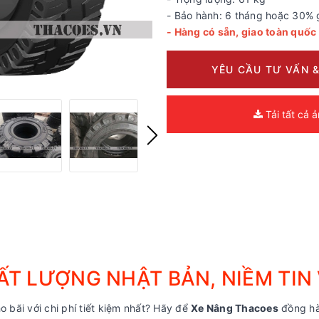
- Bảo hành: 6 tháng hoặc 30% ga
- Hàng có sẵn, giao toàn quốc
YÊU CẦU TƯ VẤN &
Tải tất cả 
T LƯỢNG NHẬT BẢN, NIỀM TIN
o bãi với chi phí tiết kiệm nhất? Hãy để
Xe Nâng Thacoes
đồng hà