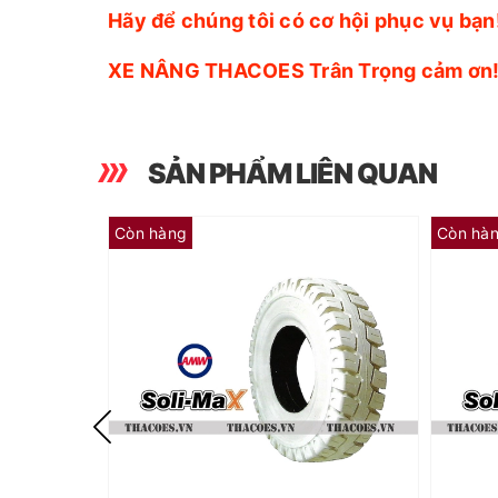
Hãy để chúng tôi có cơ hội phục vụ bạn
XE NÂNG THACOES Trân Trọng cảm ơn
SẢN PHẨM LIÊN QUAN
Còn hàng
Còn hà
LỐP ĐẶC XE NÂNG 5.00-8 | SOLI MAX KHÔNG VẾT 500-8
LỐP ĐẶC XE NÂNG 18X7-8 | SOLI MAX KHÔNG VẾT 18X7-8
SOLIMAX - SRILANKA
- Mới 100% chưa qua sử dụng
- Xuất xứ: Sri-Lanka
- Đường kính ngoài: 453 mm
- Đường kính trong: 192 mm
- Bề rộng mặt lốp: 125 mm
- Trọng lượng: 16 kg
- Bảo hành: 6 tháng hoặc 30% gai
- B