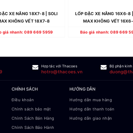
p (tùy điều kiện nào tới trước).
lốp (tùy điều kiện nào tới
- Hàng có sẵn, giao toàn quốc
- Hàng có sẵn, giao to
ĐẶC XE NÂNG 18X7-8 | SOLI
LỐP ĐẶC XE NÂNG 16X6-8 |
AX KHÔNG VẾT 18X7-8
MAX KHÔNG VẾT 16X6
CHI TIẾT
CHI TIẾT
o giá nhanh: 089 669 5959
Báo giá nhanh: 089 669 5
Hợp tác với Thacoes
Bộ phận kinh
9
hotro@thacoes.vn
duong@th
CHÍNH SÁCH
HƯỚNG DẪN
Điều khoản
Hướng dẫn mua hàng
Chính sách bảo mật
Hướng dẫn thanh toán
Chính Sách Bán Hàng
Hướng dẫn giao nhận
Chính Sách Bảo Hành