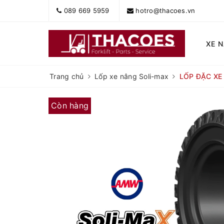
089 669 5959
hotro@thacoes.vn
XE 
Trang chủ
Lốp xe nâng Soli-max
LỐP ĐẶC XE
Còn hàng