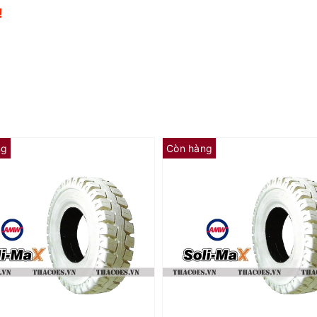
!
!
ng
Còn hàng
LỐP ĐẶC XE NÂNG 16X6-8 | SOLI MAX KHÔNG VẾT 16X6-8
SOLIMAX - SRILANKA
SOLIMAX - SR
- Mới 100% chưa qua sử dụng
- Mới 100% chưa qua s
- Xuất xứ: Sri-Lanka
- Xuất xứ: Sr
- Đường kính ngoài: 455 mm
- Đường kính ngoài:
- Đường kính trong: 197 mm
- Đường kính trong:
- Bề rộng mặt lốp: 160 mm
- Bề rộng mặt lốp:
- Trọng lượng: 22 kg
- Trọng lượng
ảo hành: 6 tháng hoặc 30% gai
- Bảo hành: 6 tháng hoặc 