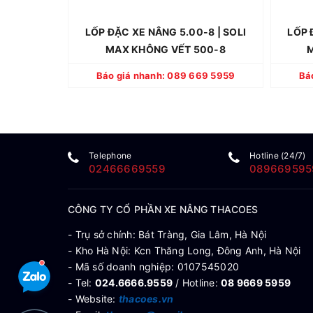
lốp (tùy điều kiện nào tới trước).
lố
- Hàng có sẵn, giao toàn quốc
LỐP ĐẶC XE NÂNG 5.00-8 | SOLI
LỐP 
MAX KHÔNG VẾT 500-8
M
CHI TIẾT
Báo giá nhanh: 089 669 5959
Bá
Telephone
Hotline (24/7)
02466669559
089669595
CÔNG TY CỔ PHẦN XE NÂNG THACOES
- Trụ sở chính: Bát Tràng, Gia Lâm, Hà Nội
- Kho Hà Nội: Kcn Thăng Long, Đông Anh, Hà Nội
- Mã số doanh nghiệp: 0107545020
- Tel:
024.6666.9559
/ Hotline:
08 9669 5959
- Website:
thacoes.vn