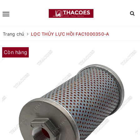
Trang chủ
LỌC THỦY LỰC HỒI FAC1000350-A
Còn hàng