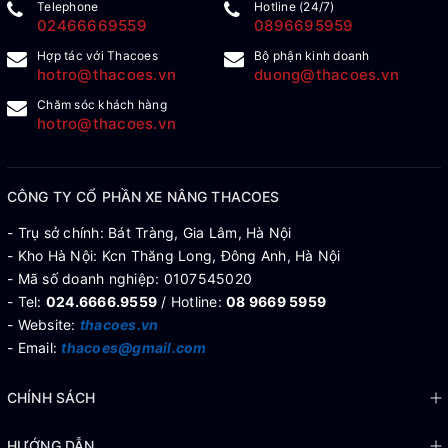
Telephone
Hotline (24/7)
02466669559
0896695959
Hợp tác với Thacoes
Bộ phận kinh doanh
hotro@thacoes.vn
duong@thacoes.vn
Chăm sóc khách hàng
hotro@thacoes.vn
CÔNG TY CỔ PHẦN XE NÂNG THACOES
- Trụ sở chính: Bát Tràng, Gia Lâm, Hà Nội
- Kho Hà Nội: Kcn Thăng Long, Đông Anh, Hà Nội
- Mã số doanh nghiệp: 0107545020
- Tel:
024.6666.9559
/ Hotline:
08 9669 5959
- Website:
thacoes.vn
- Email:
thacoes@gmail.com
CHÍNH SÁCH
HƯỚNG DẪN