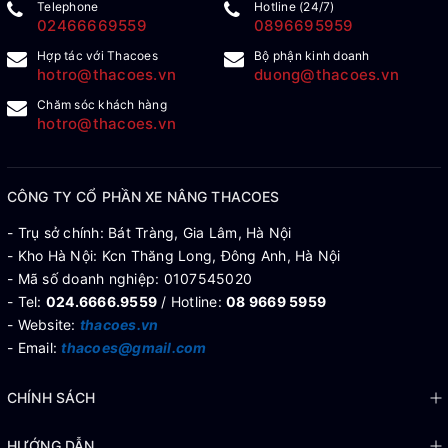
Telephone
Hotline (24/7)
02466669559
0896695959
Hợp tác với Thacoes
Bộ phận kinh doanh
hotro@thacoes.vn
duong@thacoes.vn
Chăm sóc khách hàng
hotro@thacoes.vn
CÔNG TY CỔ PHẦN XE NÂNG THACOES
- Trụ sở chính: Bát Tràng, Gia Lâm, Hà Nội
- Kho Hà Nội: Kcn Thăng Long, Đông Anh, Hà Nội
- Mã số doanh nghiệp: 0107545020
- Tel:
024.6666.9559
/ Hotline:
08 9669 5959
- Website:
thacoes.vn
- Email:
thacoes@gmail.com
CHÍNH SÁCH
HƯỚNG DẪN