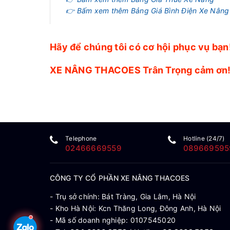
👉 Bấm xem thêm Bảng Giá Bình Điện Xe Nâng
Hãy để chúng tôi có cơ hội phục vụ bạn
XE NÂNG THACOES Trân Trọng cảm ơn
Telephone
Hotline (24/7)
02466669559
089669595
CÔNG TY CỔ PHẦN XE NÂNG THACOES
- Trụ sở chính: Bát Tràng, Gia Lâm, Hà Nội
- Kho Hà Nội: Kcn Thăng Long, Đông Anh, Hà Nội
- Mã số doanh nghiệp: 0107545020