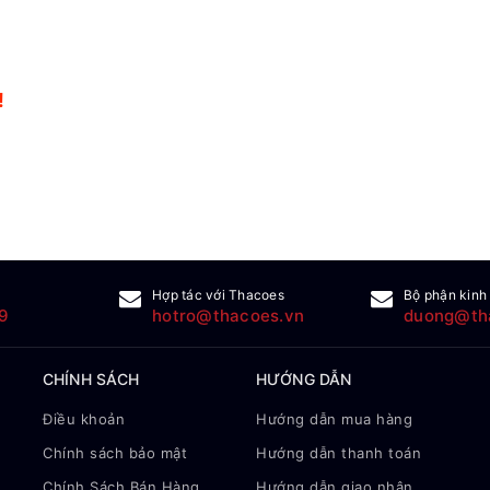
!
!
Hợp tác với Thacoes
Bộ phận kinh
9
hotro@thacoes.vn
duong@th
CHÍNH SÁCH
HƯỚNG DẪN
Điều khoản
Hướng dẫn mua hàng
Chính sách bảo mật
Hướng dẫn thanh toán
Chính Sách Bán Hàng
Hướng dẫn giao nhận