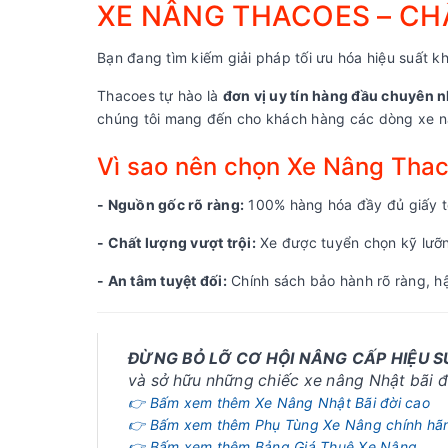
XE NÂNG THACOES – CHẤ
Bạn đang tìm kiếm giải pháp tối ưu hóa hiệu suất kh
Thacoes tự hào là
đơn vị uy tín hàng đầu chuyên n
chúng tôi mang đến cho khách hàng các dòng xe nâ
Vì sao nên chọn Xe Nâng Tha
- Nguồn gốc rõ ràng:
100% hàng hóa đầy đủ giấy tờ
- Chất lượng vượt trội:
Xe được tuyển chọn kỹ lưỡng
- An tâm tuyệt đối:
Chính sách bảo hành rõ ràng, hậ
ĐỪNG BỎ LỠ CƠ HỘI NÂNG CẤP HIỆU 
và sở hữu những chiếc xe nâng Nhật bãi đờ
👉 Bấm xem thêm Xe Nâng Nhật Bãi đời cao
👉 Bấm xem thêm Phụ Tùng Xe Nâng chính hã
👉 Bấm xem thêm Bảng Giá Thuê Xe Nâng