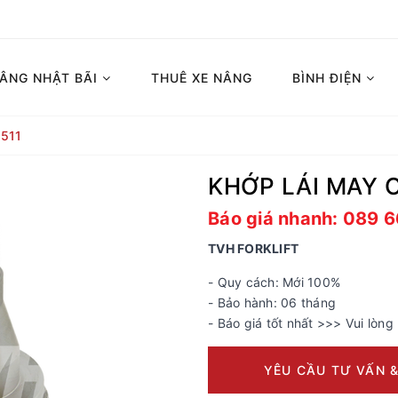
NÂNG NHẬT BÃI
THUÊ XE NÂNG
BÌNH ĐIỆN
511
KHỚP LÁI MAY Ơ
Báo giá nhanh: 089 
TVH FORKLIFT
- Quy cách: Mới 100%
- Bảo hành: 06 tháng
- Báo giá tốt nhất >>> Vui lòng 
YÊU CẦU TƯ VẤN &