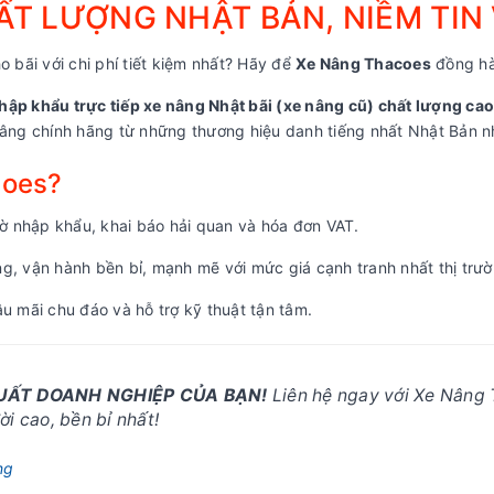
T LƯỢNG NHẬT BẢN, NIỀM TIN
o bãi với chi phí tiết kiệm nhất? Hãy để
Xe Nâng Thacoes
đồng hà
hập khẩu trực tiếp xe nâng Nhật bãi (xe nâng cũ) chất lượng cao
ng chính hãng từ những thương hiệu danh tiếng nhất Nhật Bản nh
coes?
 nhập khẩu, khai báo hải quan và hóa đơn VAT.
, vận hành bền bỉ, mạnh mẽ với mức giá cạnh tranh nhất thị trườ
u mãi chu đáo và hỗ trợ kỹ thuật tận tâm.
SUẤT DOANH NGHIỆP CỦA BẠN!
Liên hệ ngay với Xe Nâng 
i cao, bền bỉ nhất!
ng