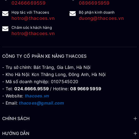
02466669559
0896695959
Hợp tác với Thacoes
Bộ phận kinh doanh
hotro@thacoes.vn
duong@thacoes.vn
Chăm sóc khách hàng
hotro@thacoes.vn
CÔNG TY CỔ PHẦN XE NÂNG THACOES
- Trụ sở chính: Bát Tràng, Gia Lâm, Hà Nội
- Kho Hà Nội: Kcn Thăng Long, Đông Anh, Hà Nội
- Mã số doanh nghiệp: 0107545020
- Tel:
024.6666.9559
/ Hotline:
08 9669 5959
- Website:
thacoes.vn
- Email:
thacoes@gmail.com
CHÍNH SÁCH
HƯỚNG DẪN