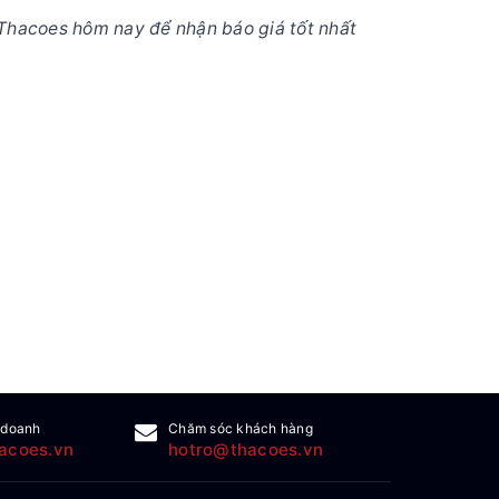
Thacoes hôm nay để nhận báo giá tốt nhất
 doanh
Chăm sóc khách hàng
acoes.vn
hotro@thacoes.vn