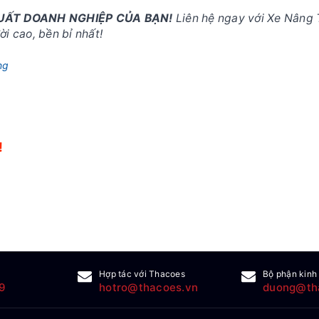
SUẤT DOANH NGHIỆP CỦA BẠN!
Liên hệ ngay với Xe Nâng 
i cao, bền bỉ nhất!
ng
!
!
Hợp tác với Thacoes
Bộ phận kinh
9
hotro@thacoes.vn
duong@th