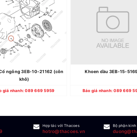
Thương hiệu: KOMATSU
Thương hiệu: K
Xuất xứ: Nhật Bản
Xuất xứ: N
Quy cách: Mới 100%
Quy cách: Mớ
Bảo hành: 12 tháng
Bảo hành: 1
 Cổ ngỗng 3EB-10-21162 (côn
Khoen dầu 3EB-15-516
khô)
CHI TIẾT
CHI TIẾT
o giá nhanh: 089 669 5959
Báo giá nhanh: 089 669 5
Hợp tác với Thacoes
Bộ phận kinh
9
hotro@thacoes.vn
duong@th