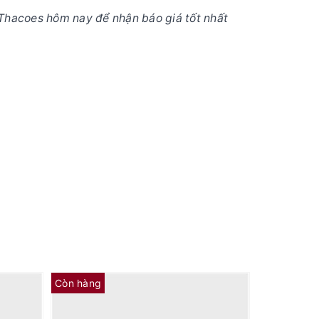
Thacoes hôm nay để nhận báo giá tốt nhất
Còn hàng
Còn hàng
-51690
Bulong đầu ống dầu hộp số 07206-31216
Đĩa thép 3EA-15-11180 (Tổng 14 cái)