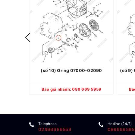
Thương hiệu: KOMATSU
Xuất xứ: Nhật Bản
Quy cách: Mới 100%
Bảo hành: 12 tháng
(số 10) Oring 07000-02090
(số 9)
CHI TIẾT
Báo giá nhanh: 089 669 5959
Bá
Telephone
Hotline (24/7)
02466669559
089669595