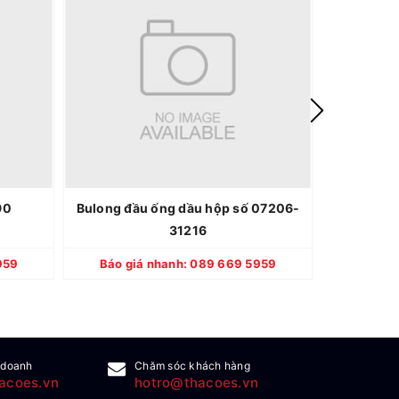
OMATSU
Thương hiệu: KOMATSU
hật Bản
Xuất xứ: Nhật Bản
i 100%
Quy cách: Mới 100%
2 tháng
Bảo hành: 12 tháng
90
Bulong đầu ống dầu hộp số 07206-
Đĩa thép 3
31216
CHI TIẾT
959
Báo giá nhanh: 089 669 5959
Báo gi
 doanh
Chăm sóc khách hàng
acoes.vn
hotro@thacoes.vn