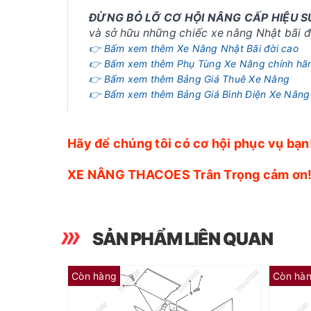
ĐỪNG BỎ LỠ CƠ HỘI NÂNG CẤP HIỆU 
và sở hữu những chiếc xe nâng Nhật bãi đờ
👉 Bấm xem thêm Xe Nâng Nhật Bãi đời cao
👉 Bấm xem thêm Phụ Tùng Xe Nâng chính hã
👉 Bấm xem thêm Bảng Giá Thuê Xe Nâng
👉 Bấm xem thêm Bảng Giá Bình Điện Xe Nâng
Hãy để chúng tôi có cơ hội phục vụ bạn
XE NÂNG THACOES Trân Trọng cảm ơn
SẢN PHẨM LIÊN QUAN
Còn hàng
Còn hà
(số 10) Oring 07000-02090
(số 9) Cổ ngỗng 3EB-10-21162 (côn khô)