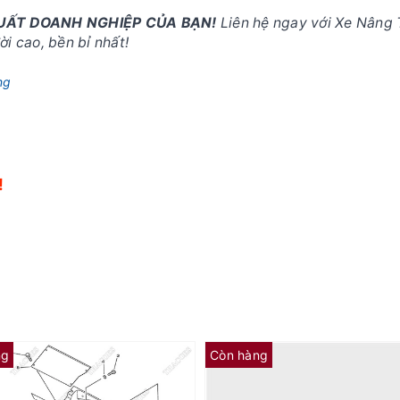
SUẤT DOANH NGHIỆP CỦA BẠN!
Liên hệ ngay với Xe Nâng 
i cao, bền bỉ nhất!
ng
!
!
ng
Còn hàng
Khoen dầu 3EB-15