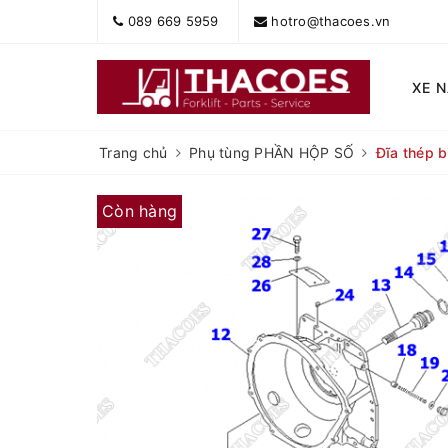
089 669 5959
hotro@thacoes.vn
XE 
Trang chủ
Phụ tùng PHẦN HỘP SỐ
Đĩa thép 
Còn hàng