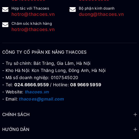
Hợp tác với Thacoes
Bộ phận kinh doanh
hotro@thacoes.vn
duong@thacoes.vn
Chăm sóc khách hàng
hotro@thacoes.vn
CÔNG TY CỔ PHẦN XE NÂNG THACOES
- Trụ sở chính: Bát Tràng, Gia Lâm, Hà Nội
- Kho Hà Nội: Kcn Thăng Long, Đông Anh, Hà Nội
- Mã số doanh nghiệp: 0107545020
- Tel:
024.6666.9559
/ Hotline:
08 9669 5959
- Website:
thacoes.vn
- Email:
thacoes@gmail.com
CHÍNH SÁCH
HƯỚNG DẪN