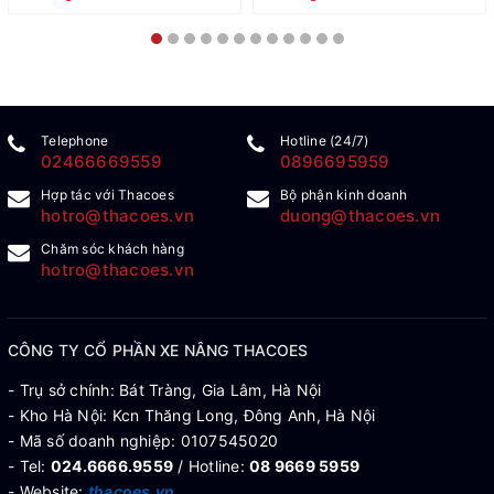
Telephone
Hotline (24/7)
02466669559
0896695959
Hợp tác với Thacoes
Bộ phận kinh doanh
hotro@thacoes.vn
duong@thacoes.vn
Chăm sóc khách hàng
hotro@thacoes.vn
CÔNG TY CỔ PHẦN XE NÂNG THACOES
- Trụ sở chính: Bát Tràng, Gia Lâm, Hà Nội
- Kho Hà Nội: Kcn Thăng Long, Đông Anh, Hà Nội
- Mã số doanh nghiệp: 0107545020
- Tel:
024.6666.9559
/ Hotline:
08 9669 5959
- Website:
thacoes.vn