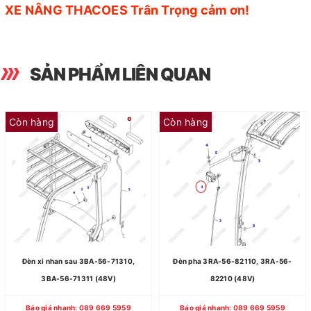
XE NÂNG THACOES Trân Trọng cảm ơn!
SẢN PHẨM LIÊN QUAN
Còn hàng
Còn hàng
Đèn xi nhan sau 3BA-56-71310,
Đèn pha 3RA-56-82110, 3RA-56-
3BA-56-71311 (48V)
82210 (48V)
Báo giá nhanh: 089 669 5959
Báo giá nhanh: 089 669 5959