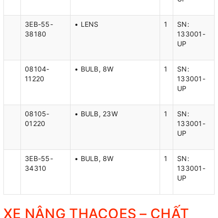
3EB-55-
• LENS
1
SN:
38180
133001-
UP
08104-
• BULB, 8W
1
SN:
11220
133001-
UP
08105-
• BULB, 23W
1
SN:
01220
133001-
UP
3EB-55-
• BULB, 8W
1
SN:
34310
133001-
UP
XE NÂNG THACOES – CHẤT