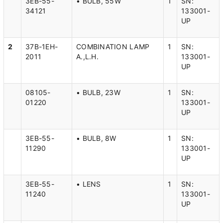
3EB-55-
• BULB, 55W
1
SN:
34121
133001-
UP
2
37B-1EH-
COMBINATION LAMP
1
SN:
2011
A.,L.H.
133001-
UP
08105-
• BULB, 23W
1
SN:
01220
133001-
UP
3EB-55-
• BULB, 8W
1
SN:
11290
133001-
UP
3EB-55-
• LENS
1
SN:
11240
133001-
UP