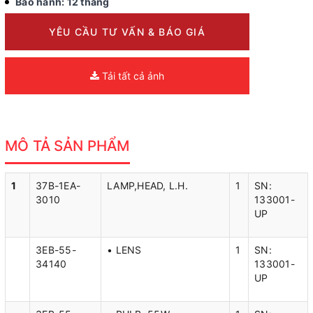
Bảo hành: 12 tháng
YÊU CẦU TƯ VẤN & BÁO GIÁ
Tải tất cả ảnh
MÔ TẢ SẢN PHẨM
1
37B-1EA-
LAMP,HEAD, L.H.
1
SN:
3010
133001-
UP
3EB-55-
• LENS
1
SN:
34140
133001-
UP