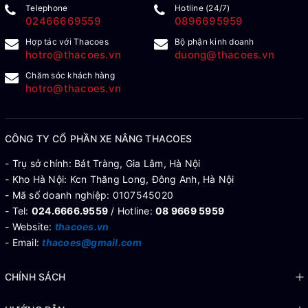
Telephone
Hotline (24/7)
02466669559
0896695959
Hợp tác với Thacoes
Bộ phận kinh doanh
hotro@thacoes.vn
duong@thacoes.vn
Chăm sóc khách hàng
hotro@thacoes.vn
CÔNG TY CỔ PHẦN XE NÂNG THACOES
- Trụ sở chính: Bát Tràng, Gia Lâm, Hà Nội
- Kho Hà Nội: Kcn Thăng Long, Đông Anh, Hà Nội
- Mã số doanh nghiệp: 0107545020
- Tel:
024.6666.9559
/ Hotline:
08 9669 5959
- Website:
thacoes.vn
- Email:
thacoes@gmail.com
CHÍNH SÁCH