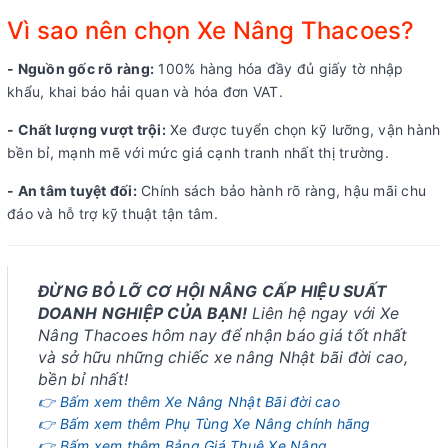
Vì sao nên chọn Xe Nâng Thacoes?
- Nguồn gốc rõ ràng:
100% hàng hóa đầy đủ giấy tờ nhập
khẩu, khai báo hải quan và hóa đơn VAT.
- Chất lượng vượt trội:
Xe được tuyển chọn kỹ lưỡng, vận hành
bền bỉ, mạnh mẽ với mức giá cạnh tranh nhất thị trường.
- An tâm tuyệt đối:
Chính sách bảo hành rõ ràng, hậu mãi chu
đáo và hỗ trợ kỹ thuật tận tâm.
ĐỪNG BỎ LỠ CƠ HỘI NÂNG CẤP HIỆU SUẤT
DOANH NGHIỆP CỦA BẠN!
Liên hệ ngay với Xe
Nâng Thacoes hôm nay để nhận báo giá tốt nhất
và sở hữu những chiếc xe nâng Nhật bãi đời cao,
bền bỉ nhất!
👉 Bấm xem thêm Xe Nâng Nhật Bãi đời cao
👉 Bấm xem thêm Phụ Tùng Xe Nâng chính hãng
👉 Bấm xem thêm Bảng Giá Thuê Xe Nâng