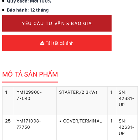
Quy cách: Mới 100%
Bảo hành: 12 tháng
YÊU CẦU TƯ VẤN & BÁO GIÁ
Tải tất cả ảnh
MÔ TẢ SẢN PHẨM
1
YM129900-
STARTER,(2.3KW)
1
SN:
77040
42631-
UP
25
YM171008-
• COVER,TERMINAL
1
SN:
77750
42631-
UP