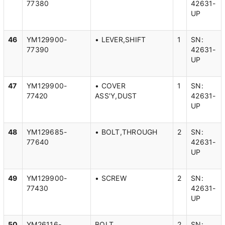
77380
42631-
UP
46
YM129900-
• LEVER,SHIFT
1
SN:
77390
42631-
UP
47
YM129900-
• COVER
1
SN:
77420
ASS'Y,DUST
42631-
UP
48
YM129685-
• BOLT,THROUGH
2
SN:
77640
42631-
UP
49
YM129900-
• SCREW
2
SN:
77430
42631-
UP
50
YM26116-
BOLT
2
SN: