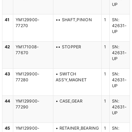
UP
41
YM129900-
•• SHAFT,PINION
1
SN:
77270
42631-
UP
42
YM171008-
•• STOPPER
1
SN:
77670
42631-
UP
43
YM129900-
• SWITCH
1
SN:
77280
ASS'Y,MAGNET
42631-
UP
44
YM129900-
• CASE,GEAR
1
SN:
77290
42631-
UP
45
YM129900-
• RETAINER,BEARING
1
SN: