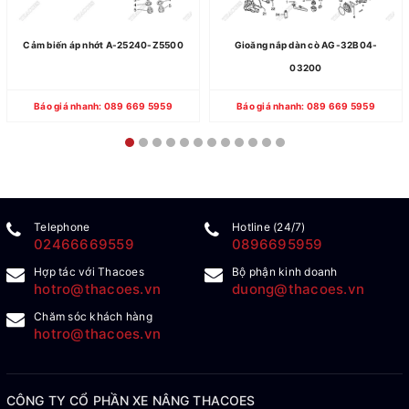
Cảm biến áp nhớt A-25240-Z5500
Gioăng nắp dàn cò AG-32B04-
03200
Báo giá nhanh: 089 669 5959
Báo giá nhanh: 089 669 5959
Telephone
Hotline (24/7)
02466669559
0896695959
Hợp tác với Thacoes
Bộ phận kinh doanh
hotro@thacoes.vn
duong@thacoes.vn
Chăm sóc khách hàng
hotro@thacoes.vn
CÔNG TY CỔ PHẦN XE NÂNG THACOES