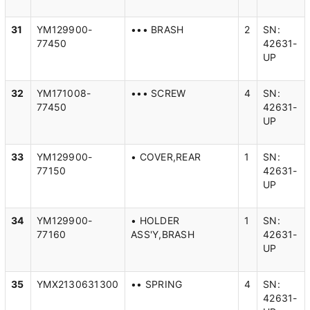
31
YM129900-
••• BRASH
2
SN:
77450
42631-
UP
32
YM171008-
••• SCREW
4
SN:
77450
42631-
UP
33
YM129900-
• COVER,REAR
1
SN:
77150
42631-
UP
34
YM129900-
• HOLDER
1
SN:
77160
ASS'Y,BRASH
42631-
UP
35
YMX2130631300
•• SPRING
4
SN:
42631-