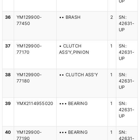
UP
36
YM129900-
•• BRASH
2
SN:
77450
42631-
UP
37
YM129900-
• CLUTCH
1
SN:
77170
ASS'Y,PINION
42631-
UP
38
YM129900-
•• CLUTCH ASS'Y
1
SN:
77180
42631-
UP
39
YMX2114955020
••• BEARING
1
SN:
42631-
UP
40
YM129900-
••• BEARING
1
SN:
77190
42631-