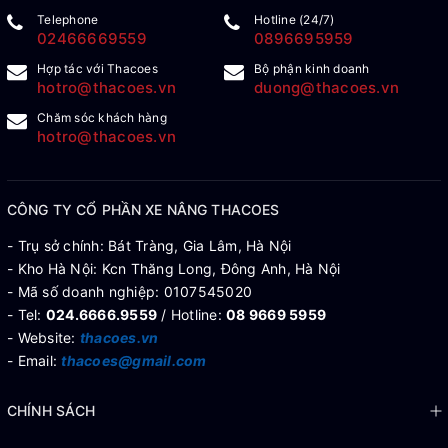
Telephone
Hotline (24/7)
02466669559
0896695959
Hợp tác với Thacoes
Bộ phận kinh doanh
hotro@thacoes.vn
duong@thacoes.vn
Chăm sóc khách hàng
hotro@thacoes.vn
CÔNG TY CỔ PHẦN XE NÂNG THACOES
- Trụ sở chính: Bát Tràng, Gia Lâm, Hà Nội
- Kho Hà Nội: Kcn Thăng Long, Đông Anh, Hà Nội
- Mã số doanh nghiệp: 0107545020
- Tel:
024.6666.9559
/ Hotline:
08 9669 5959
- Website:
thacoes.vn
- Email:
thacoes@gmail.com
CHÍNH SÁCH