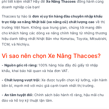
phí tiết kiệm nhất? Hãy để
Xe Nâng Thacoes
đồng hành cùng
doanh nghiệp của bạn!
Thacoes tự hào là
đơn vị uy tín hàng đầu chuyên nhập khẩu
trực tiếp xe nâng Nhật bãi (xe nâng cũ) chất lượng cao
về thị
trường Việt Nam. Không qua trung gian, chúng tôi mang đến
cho khách hàng các dòng xe nâng chính hãng từ những thương
hiệu danh tiếng nhất Nhật Bản như Komatsu, Toyota, Mitsubishi,
TCM, và Nichiyu.
Vì sao nên chọn Xe Nâng Thacoes?
- Nguồn gốc rõ ràng:
100% hàng hóa đầy đủ giấy tờ nhập
khẩu, khai báo hải quan và hóa đơn VAT.
- Chất lượng vượt trội:
Xe được tuyển chọn kỹ lưỡng, vận hành
bền bỉ, mạnh mẽ với mức giá cạnh tranh nhất thị trường.
- An tâm tuyệt đối:
Chính sách bảo hành rõ ràng, hậu mãi chu
đáo và hỗ trợ kỹ thuật tận tâm.