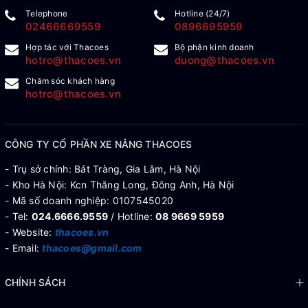
Telephone
Hotline (24/7)
02466669559
0896695959
Hợp tác với Thacoes
Bộ phận kinh doanh
hotro@thacoes.vn
duong@thacoes.vn
Chăm sóc khách hàng
hotro@thacoes.vn
CÔNG TY CỔ PHẦN XE NÂNG THACOES
- Trụ sở chính: Bát Tràng, Gia Lâm, Hà Nội
- Kho Hà Nội: Kcn Thăng Long, Đông Anh, Hà Nội
- Mã số doanh nghiệp: 0107545020
- Tel:
024.6666.9559
/ Hotline:
08 9669 5959
- Website:
thacoes.vn
- Email:
thacoes@gmail.com
CHÍNH SÁCH