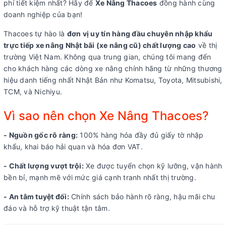
phí tiết kiệm nhất? Hãy để
Xe Nâng Thacoes
đồng hành cùng
doanh nghiệp của bạn!
Thacoes tự hào là
đơn vị uy tín hàng đầu chuyên nhập khẩu
trực tiếp xe nâng Nhật bãi (xe nâng cũ) chất lượng cao
về thị
trường Việt Nam. Không qua trung gian, chúng tôi mang đến
cho khách hàng các dòng xe nâng chính hãng từ những thương
hiệu danh tiếng nhất Nhật Bản như Komatsu, Toyota, Mitsubishi,
TCM, và Nichiyu.
Vì sao nên chọn Xe Nâng Thacoes?
- Nguồn gốc rõ ràng:
100% hàng hóa đầy đủ giấy tờ nhập
khẩu, khai báo hải quan và hóa đơn VAT.
- Chất lượng vượt trội:
Xe được tuyển chọn kỹ lưỡng, vận hành
bền bỉ, mạnh mẽ với mức giá cạnh tranh nhất thị trường.
- An tâm tuyệt đối:
Chính sách bảo hành rõ ràng, hậu mãi chu
đáo và hỗ trợ kỹ thuật tận tâm.