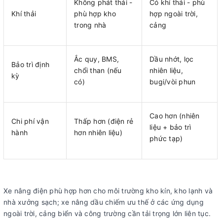
Không phát thải -
Có khí thải - phù
Khí thải
phù hợp kho
hợp ngoài trời,
trong nhà
cảng
Ắc quy, BMS,
Dầu nhớt, lọc
Bảo trì định
chổi than (nếu
nhiên liệu,
kỳ
có)
bugi/vòi phun
Cao hơn (nhiên
Chi phí vận
Thấp hơn (điện rẻ
liệu + bảo trì
hành
hơn nhiên liệu)
phức tạp)
Xe nâng điện phù hợp hơn cho môi trường kho kín, kho lạnh và
nhà xưởng sạch; xe nâng dầu chiếm ưu thế ở các ứng dụng
ngoài trời, cảng biển và công trường cần tải trọng lớn liên tục.