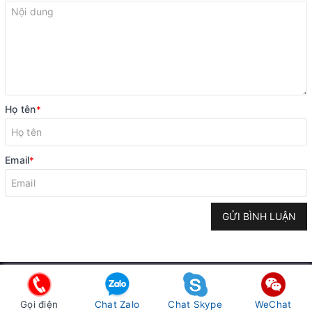
Họ tên
*
Email
*
GỬI BÌNH LUẬN
Telephone
Hotline (24/7)
02466669559
0896695959
Gọi điện
Chat Zalo
Chat Skype
WeChat