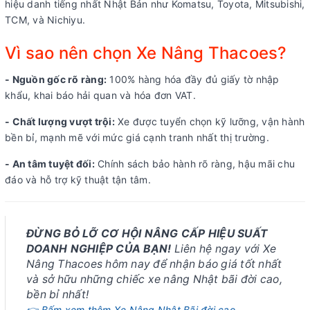
hiệu danh tiếng nhất Nhật Bản như Komatsu, Toyota, Mitsubishi,
TCM, và Nichiyu.
Vì sao nên chọn Xe Nâng Thacoes?
- Nguồn gốc rõ ràng:
100% hàng hóa đầy đủ giấy tờ nhập
khẩu, khai báo hải quan và hóa đơn VAT.
- Chất lượng vượt trội:
Xe được tuyển chọn kỹ lưỡng, vận hành
bền bỉ, mạnh mẽ với mức giá cạnh tranh nhất thị trường.
- An tâm tuyệt đối:
Chính sách bảo hành rõ ràng, hậu mãi chu
đáo và hỗ trợ kỹ thuật tận tâm.
ĐỪNG BỎ LỠ CƠ HỘI NÂNG CẤP HIỆU SUẤT
DOANH NGHIỆP CỦA BẠN!
Liên hệ ngay với Xe
Nâng Thacoes hôm nay để nhận báo giá tốt nhất
và sở hữu những chiếc xe nâng Nhật bãi đời cao,
bền bỉ nhất!
👉 Bấm xem thêm Xe Nâng Nhật Bãi đời cao