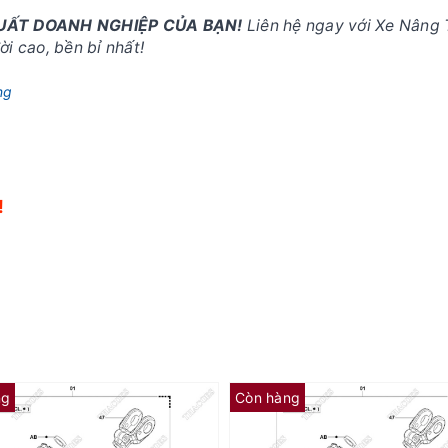
SUẤT DOANH NGHIỆP CỦA BẠN!
Liên hệ ngay với Xe Nâng 
i cao, bền bỉ nhất!
ng
!
!
ng
Còn hàng
(AF) Phớt cổ 65581-26620-71 (Kit 01K)