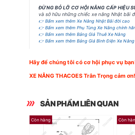
ĐỪNG BỎ LỠ CƠ HỘI NÂNG CẤP HIỆU 
và sở hữu những chiếc xe nâng Nhật bãi đờ
👉 Bấm xem thêm Xe Nâng Nhật Bãi đời cao
👉 Bấm xem thêm Phụ Tùng Xe Nâng chính hã
👉 Bấm xem thêm Bảng Giá Thuê Xe Nâng
👉 Bấm xem thêm Bảng Giá Bình Điện Xe Nâng
Hãy để chúng tôi có cơ hội phục vụ bạn
XE NÂNG THACOES Trân Trọng cảm ơn
SẢN PHẨM LIÊN QUAN
Còn hàng
Còn hà
(RY) Phớt Piston 65581-26600-71 (Kit 01K)
(AP) Dẫn hướng 65582-26600-71 (Kit 01K)