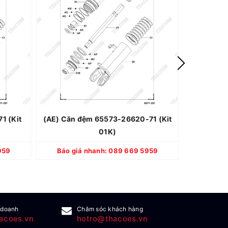
TOYOTA
Thương hiệu: TOYOTA
hật Bản
Xuất xứ: Nhật Bản
i 100%
Quy cách: Mới 100%
2 tháng
Bảo hành: 12 tháng
1 (Kit
(AE) Căn đệm 65573-26620-71 (Kit
(AC) Căn 
01K)
CHI TIẾT
959
Báo giá nhanh: 089 669 5959
Báo gi
 doanh
Chăm sóc khách hàng
acoes.vn
hotro@thacoes.vn