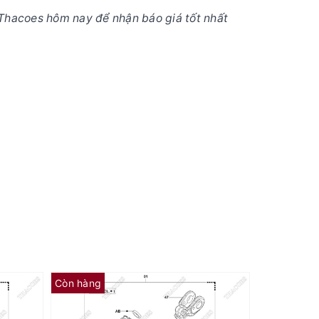
Thacoes hôm nay để nhận báo giá tốt nhất
Còn hàng
Còn hàng
(AE) Căn đệm 65573-26620-71 (Kit 01K)
(AC) Căn đệm 89268-30200-71 (Kit 01K)