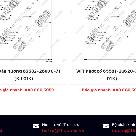
Thương hiệu: TOYOTA
Thương hiệu: 
Xuất xứ: Nhật Bản
Xuất xứ: N
Quy cách: Mới 100%
Quy cách: Mớ
Bảo hành: 12 tháng
Bảo hành: 1
Dẫn hướng 65582-26600-71
(AF) Phớt cổ 65581-26620-7
(Kit 01K)
01K)
CHI TIẾT
CHI TIẾT
o giá nhanh: 089 669 5959
Báo giá nhanh: 089 669 5
Hợp tác với Thacoes
Bộ phận kinh
9
hotro@thacoes.vn
duong@th