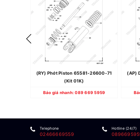
Thương hiệu: TOYOTA
Xuất xứ: Nhật Bản
Quy cách: Mới 100%
Bảo hành: 12 tháng
(RY) Phớt Piston 65581-26600-71
(AP) 
(Kit 01K)
CHI TIẾT
Báo giá nhanh: 089 669 5959
Bá
Telephone
Hotline (24/7)
02466669559
089669595