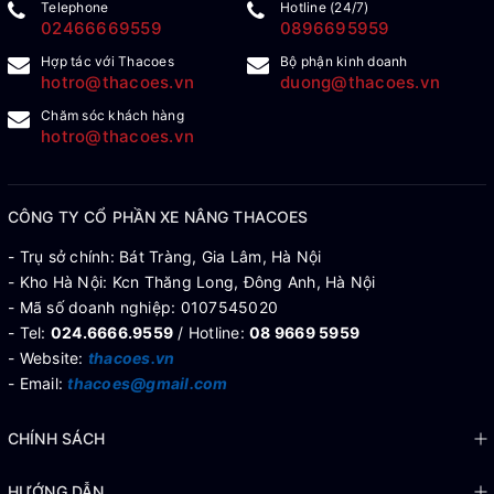
Telephone
Hotline (24/7)
02466669559
0896695959
Hợp tác với Thacoes
Bộ phận kinh doanh
hotro@thacoes.vn
duong@thacoes.vn
Chăm sóc khách hàng
hotro@thacoes.vn
CÔNG TY CỔ PHẦN XE NÂNG THACOES
- Trụ sở chính: Bát Tràng, Gia Lâm, Hà Nội
- Kho Hà Nội: Kcn Thăng Long, Đông Anh, Hà Nội
- Mã số doanh nghiệp: 0107545020
- Tel:
024.6666.9559
/ Hotline:
08 9669 5959
- Website:
thacoes.vn
- Email:
thacoes@gmail.com
CHÍNH SÁCH
HƯỚNG DẪN