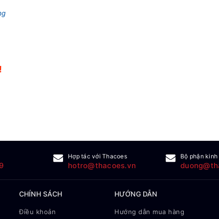
ng
!
!
Hợp tác với Thacoes
Bộ phận kinh
9
hotro@thacoes.vn
duong@th
CHÍNH SÁCH
HƯỚNG DẪN
Điều khoản
Hướng dẫn mua hàng