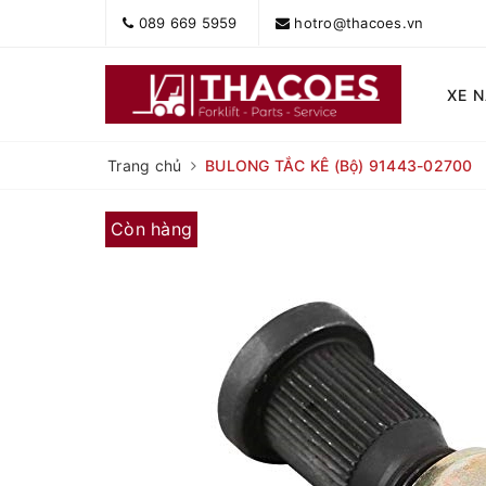
089 669 5959
hotro@thacoes.vn
XE 
Trang chủ
BULONG TẮC KÊ (Bộ) 91443-02700
Còn hàng