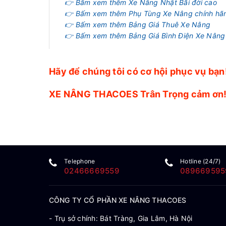
👉 Bấm xem thêm Xe Nâng Nhật Bãi đời cao
👉 Bấm xem thêm Phụ Tùng Xe Nâng chính hã
👉 Bấm xem thêm Bảng Giá Thuê Xe Nâng
👉 Bấm xem thêm Bảng Giá Bình Điện Xe Nâng
Hãy để chúng tôi có cơ hội phục vụ bạn
XE NÂNG THACOES Trân Trọng cảm ơn
Telephone
Hotline (24/7)
02466669559
089669595
CÔNG TY CỔ PHẦN XE NÂNG THACOES
- Trụ sở chính: Bát Tràng, Gia Lâm, Hà Nội