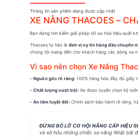
Thông tin sản phẩm đang được cập nhật
XE NÂNG THACOES – CHẤ
Bạn đang tìm kiếm giải pháp tối ưu hóa hiệu suất kh
Thacoes tự hào là
đơn vị uy tín hàng đầu chuyên n
chúng tôi mang đến cho khách hàng các dòng xe nâ
Vì sao nên chọn Xe Nâng Tha
- Nguồn gốc rõ ràng:
100% hàng hóa đầy đủ giấy tờ
- Chất lượng vượt trội:
Xe được tuyển chọn kỹ lưỡng
- An tâm tuyệt đối:
Chính sách bảo hành rõ ràng, hậ
ĐỪNG BỎ LỠ CƠ HỘI NÂNG CẤP HIỆU 
và sở hữu những chiếc xe nâng Nhật bãi đờ