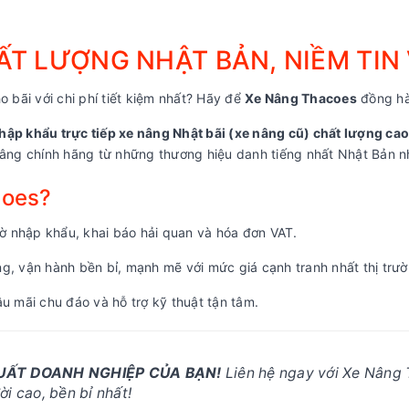
T LƯỢNG NHẬT BẢN, NIỀM TIN
o bãi với chi phí tiết kiệm nhất? Hãy để
Xe Nâng Thacoes
đồng hà
hập khẩu trực tiếp xe nâng Nhật bãi (xe nâng cũ) chất lượng cao
ng chính hãng từ những thương hiệu danh tiếng nhất Nhật Bản nh
coes?
 nhập khẩu, khai báo hải quan và hóa đơn VAT.
, vận hành bền bỉ, mạnh mẽ với mức giá cạnh tranh nhất thị trườ
u mãi chu đáo và hỗ trợ kỹ thuật tận tâm.
SUẤT DOANH NGHIỆP CỦA BẠN!
Liên hệ ngay với Xe Nâng 
i cao, bền bỉ nhất!