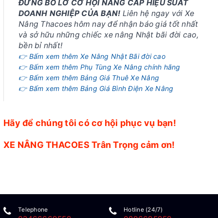
ĐỪNG BỎ LỠ CƠ HỘI NÂNG CẤP HIỆU SUẤT
DOANH NGHIỆP CỦA BẠN!
Liên hệ ngay với Xe
Nâng Thacoes hôm nay để nhận báo giá tốt nhất
và sở hữu những chiếc xe nâng Nhật bãi đời cao,
bền bỉ nhất!
👉 Bấm xem thêm Xe Nâng Nhật Bãi đời cao
👉 Bấm xem thêm Phụ Tùng Xe Nâng chính hãng
👉 Bấm xem thêm Bảng Giá Thuê Xe Nâng
👉 Bấm xem thêm Bảng Giá Bình Điện Xe Nâng
Hãy để chúng tôi có cơ hội phục vụ bạn!
XE NÂNG THACOES Trân Trọng cảm ơn!
Telephone
Hotline (24/7)