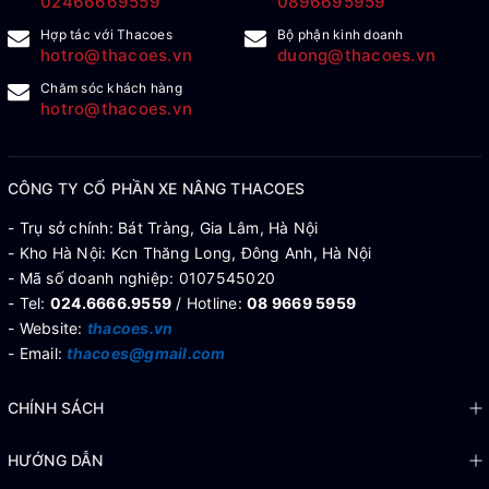
02466669559
0896695959
Hợp tác với Thacoes
Bộ phận kinh doanh
hotro@thacoes.vn
duong@thacoes.vn
Chăm sóc khách hàng
hotro@thacoes.vn
CÔNG TY CỔ PHẦN XE NÂNG THACOES
- Trụ sở chính: Bát Tràng, Gia Lâm, Hà Nội
- Kho Hà Nội: Kcn Thăng Long, Đông Anh, Hà Nội
- Mã số doanh nghiệp: 0107545020
- Tel:
024.6666.9559
/ Hotline:
08 9669 5959
- Website:
thacoes.vn
- Email:
thacoes@gmail.com
CHÍNH SÁCH
HƯỚNG DẪN