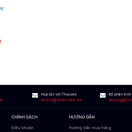
ng
!
!
Hợp tác với Thacoes
Bộ phận kinh
9
hotro@thacoes.vn
duong@th
CHÍNH SÁCH
HƯỚNG DẪN
Điều khoản
Hướng dẫn mua hàng