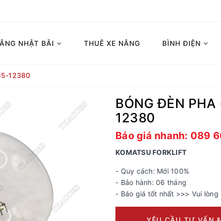
NÂNG NHẬT BÃI
THUÊ XE NÂNG
BÌNH ĐIỆN
55-12380
BÓNG ĐÈN PHA 
12380
Báo giá nhanh: 089 
KOMATSU FORKLIFT
- Quy cách: Mới 100%
- Bảo hành: 06 tháng
- Báo giá tốt nhất >>> Vui lòng 
YÊU CẦU TƯ VẤN &