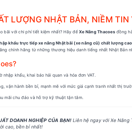
T LƯỢNG NHẬT BẢN, NIỀM TIN
o bãi với chi phí tiết kiệm nhất? Hãy để
Xe Nâng Thacoes
đồng hà
hập khẩu trực tiếp xe nâng Nhật bãi (xe nâng cũ) chất lượng cao
ng chính hãng từ những thương hiệu danh tiếng nhất Nhật Bản nh
coes?
 nhập khẩu, khai báo hải quan và hóa đơn VAT.
, vận hành bền bỉ, mạnh mẽ với mức giá cạnh tranh nhất thị trườ
u mãi chu đáo và hỗ trợ kỹ thuật tận tâm.
SUẤT DOANH NGHIỆP CỦA BẠN!
Liên hệ ngay với Xe Nâng 
i cao, bền bỉ nhất!