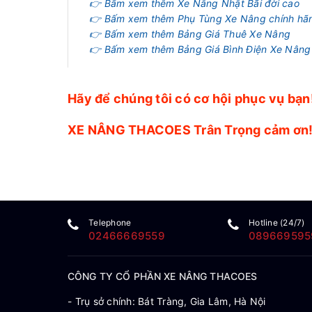
👉 Bấm xem thêm Xe Nâng Nhật Bãi đời cao
👉 Bấm xem thêm Phụ Tùng Xe Nâng chính hã
👉 Bấm xem thêm Bảng Giá Thuê Xe Nâng
👉 Bấm xem thêm Bảng Giá Bình Điện Xe Nâng
Hãy để chúng tôi có cơ hội phục vụ bạn
XE NÂNG THACOES Trân Trọng cảm ơn
Telephone
Hotline (24/7)
02466669559
089669595
CÔNG TY CỔ PHẦN XE NÂNG THACOES
- Trụ sở chính: Bát Tràng, Gia Lâm, Hà Nội