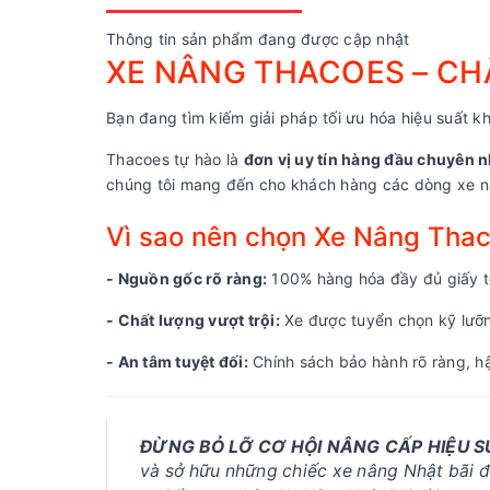
Thông tin sản phẩm đang được cập nhật
XE NÂNG THACOES – CHẤ
Bạn đang tìm kiếm giải pháp tối ưu hóa hiệu suất kh
Thacoes tự hào là
đơn vị uy tín hàng đầu chuyên n
chúng tôi mang đến cho khách hàng các dòng xe nâ
Vì sao nên chọn Xe Nâng Tha
- Nguồn gốc rõ ràng:
100% hàng hóa đầy đủ giấy tờ
- Chất lượng vượt trội:
Xe được tuyển chọn kỹ lưỡng
- An tâm tuyệt đối:
Chính sách bảo hành rõ ràng, hậ
ĐỪNG BỎ LỠ CƠ HỘI NÂNG CẤP HIỆU 
và sở hữu những chiếc xe nâng Nhật bãi đờ