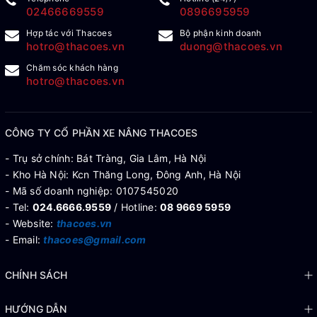
02466669559
0896695959
Hợp tác với Thacoes
Bộ phận kinh doanh
hotro@thacoes.vn
duong@thacoes.vn
Chăm sóc khách hàng
hotro@thacoes.vn
CÔNG TY CỔ PHẦN XE NÂNG THACOES
- Trụ sở chính: Bát Tràng, Gia Lâm, Hà Nội
- Kho Hà Nội: Kcn Thăng Long, Đông Anh, Hà Nội
- Mã số doanh nghiệp: 0107545020
- Tel:
024.6666.9559
/ Hotline:
08 9669 5959
- Website:
thacoes.vn
- Email:
thacoes@gmail.com
CHÍNH SÁCH
HƯỚNG DẪN