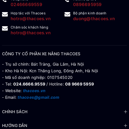
02466669559
0896695959
Hợp tác với Thacoes
Bộ phận kinh doanh
hotro@thacoes.vn
duong@thacoes.vn
Chăm sóc khách hàng
hotro@thacoes.vn
CÔNG TY CỔ PHẦN XE NÂNG THACOES
- Trụ sở chính: Bát Tràng, Gia Lâm, Hà Nội
- Kho Hà Nội: Kcn Thăng Long, Đông Anh, Hà Nội
- Mã số doanh nghiệp: 0107545020
- Tel:
024.6666.9559
/ Hotline:
08 9669 5959
- Website:
thacoes.vn
- Email:
thacoes@gmail.com
CHÍNH SÁCH
HƯỚNG DẪN