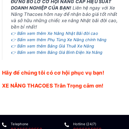
ĐỪNG BỎ LỠ CƠ HỘI NÂNG CẤP HIỆU SUẤT
DOANH NGHIỆP CỦA BẠN!
Liên hệ ngay với Xe
Nâng Thacoes hôm nay để nhận báo giá tốt nhất
và sở hữu những chiếc xe nâng Nhật bãi đời cao,
bền bỉ nhất!
👉 Bấm xem thêm Xe Nâng Nhật Bãi đời cao
👉 Bấm xem thêm Phụ Tùng Xe Nâng chính hãng
👉 Bấm xem thêm Bảng Giá Thuê Xe Nâng
👉 Bấm xem thêm Bảng Giá Bình Điện Xe Nâng
Hãy để chúng tôi có cơ hội phục vụ bạn!
XE NÂNG THACOES Trân Trọng cảm ơn!
Telephone
Hotline (24/7)