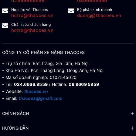
02466669559
0896695959
Hợp tác với Thacoes
Bộ phận kinh doanh
hotro@thacoes.vn
duong@thacoes.vn
Chăm sóc khách hàng
hotro@thacoes.vn
CÔNG TY CỔ PHẦN XE NÂNG THACOES
- Trụ sở chính: Bát Tràng, Gia Lâm, Hà Nội
- Kho Hà Nội: Kcn Thăng Long, Đông Anh, Hà Nội
- Mã số doanh nghiệp: 0107545020
- Tel:
024.6666.9559
/ Hotline:
08 9669 5959
- Website:
thacoes.vn
- Email:
thacoes@gmail.com
CHÍNH SÁCH
HƯỚNG DẪN