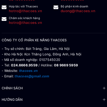
Hợp tác với Thacoes
Bộ phận kinh doanh
hotro@thacoes.vn
duong@thacoes.vn
Chăm sóc khách hàng
hotro@thacoes.vn
CÔNG TY CỔ PHẦN XE NÂNG THACOES
- Trụ sở chính: Bát Tràng, Gia Lâm, Hà Nội
- Kho Hà Nội: Kcn Thăng Long, Đông Anh, Hà Nội
- Mã số doanh nghiệp: 0107545020
- Tel:
024.6666.9559
/ Hotline:
08 9669 5959
- Website:
thacoes.vn
- Email:
thacoes@gmail.com
CHÍNH SÁCH
HƯỚNG DẪN