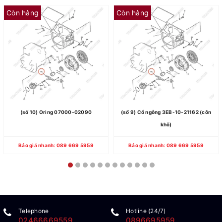
Còn hàng
Còn hàng
(số 10) Oring 07000-02090
(số 9) Cổ ngỗng 3EB-10-21162 (côn
khô)
Báo giá nhanh: 089 669 5959
Báo giá nhanh: 089 669 5959
Telephone
Hotline (24/7)
02466669559
0896695959