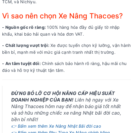
TCM, và Nichiyu.
Vì sao nên chọn Xe Nâng Thacoes?
- Nguồn gốc rõ ràng:
100% hàng hóa đầy đủ giấy tờ nhập
khẩu, khai báo hải quan và hóa đơn VAT.
- Chất lượng vượt trội:
Xe được tuyển chọn kỹ lưỡng, vận hành
bền bỉ, mạnh mẽ với mức giá cạnh tranh nhất thị trường.
- An tâm tuyệt đối:
Chính sách bảo hành rõ ràng, hậu mãi chu
đáo và hỗ trợ kỹ thuật tận tâm.
ĐỪNG BỎ LỠ CƠ HỘI NÂNG CẤP HIỆU SUẤT
DOANH NGHIỆP CỦA BẠN!
Liên hệ ngay với Xe
Nâng Thacoes hôm nay để nhận báo giá tốt nhất
và sở hữu những chiếc xe nâng Nhật bãi đời cao,
bền bỉ nhất!
👉 Bấm xem thêm Xe Nâng Nhật Bãi đời cao
👉 Bấm xem thêm Phụ Tùng Xe Nâng chính hãng