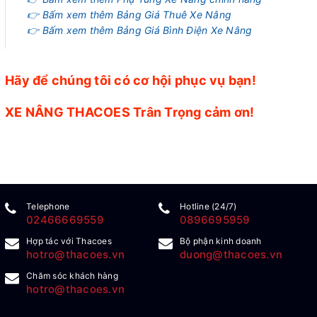
👉 Bấm xem thêm Bảng Giá Thuê Xe Nâng
👉 Bấm xem thêm Bảng Giá Bình Điện Xe Nâng
Hãy để chúng tôi có cơ hội phục vụ bạn!
XE NÂNG THACOES Trân Trọng cảm ơn!
Telephone
Hotline (24/7)
02466669559
0896695959
Hợp tác với Thacoes
Bộ phận kinh doanh
hotro@thacoes.vn
duong@thacoes.vn
Chăm sóc khách hàng
hotro@thacoes.vn