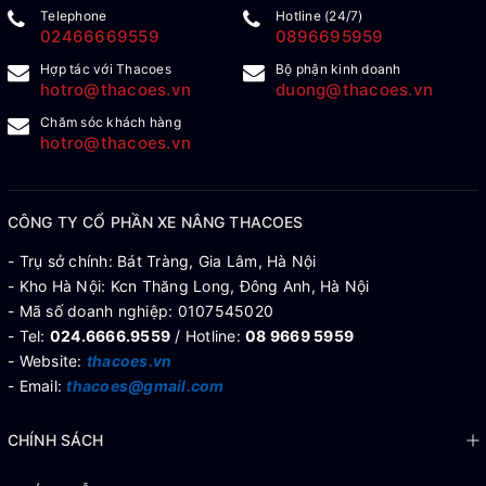
Telephone
Hotline (24/7)
02466669559
0896695959
Hợp tác với Thacoes
Bộ phận kinh doanh
hotro@thacoes.vn
duong@thacoes.vn
Chăm sóc khách hàng
hotro@thacoes.vn
CÔNG TY CỔ PHẦN XE NÂNG THACOES
- Trụ sở chính: Bát Tràng, Gia Lâm, Hà Nội
- Kho Hà Nội: Kcn Thăng Long, Đông Anh, Hà Nội
- Mã số doanh nghiệp: 0107545020
- Tel:
024.6666.9559
/ Hotline:
08 9669 5959
- Website:
thacoes.vn
- Email:
thacoes@gmail.com
CHÍNH SÁCH