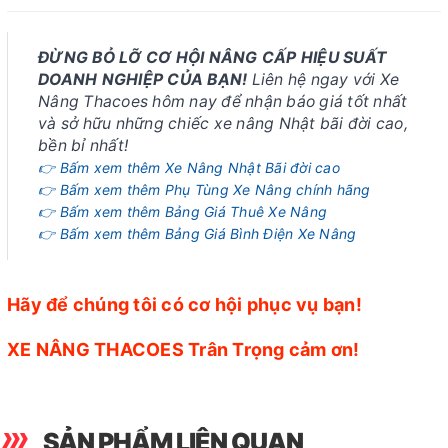
ĐỪNG BỎ LỠ CƠ HỘI NÂNG CẤP HIỆU SUẤT
DOANH NGHIỆP CỦA BẠN!
Liên hệ ngay với Xe
Nâng Thacoes hôm nay để nhận báo giá tốt nhất
và sở hữu những chiếc xe nâng Nhật bãi đời cao,
bền bỉ nhất!
👉 Bấm xem thêm Xe Nâng Nhật Bãi đời cao
👉 Bấm xem thêm Phụ Tùng Xe Nâng chính hãng
👉 Bấm xem thêm Bảng Giá Thuê Xe Nâng
👉 Bấm xem thêm Bảng Giá Bình Điện Xe Nâng
Hãy để chúng tôi có cơ hội phục vụ bạn!
XE NÂNG THACOES Trân Trọng cảm ơn!
SẢN PHẨM LIÊN QUAN