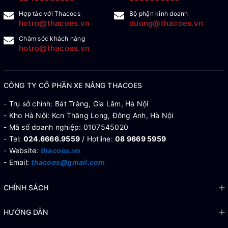
Hợp tác với Thacoes
Bộ phận kinh doanh
hotro@thacoes.vn
duong@thacoes.vn
Chăm sóc khách hàng
hotro@thacoes.vn
CÔNG TY CỔ PHẦN XE NÂNG THACOES
- Trụ sở chính: Bát Tràng, Gia Lâm, Hà Nội
- Kho Hà Nội: Kcn Thăng Long, Đông Anh, Hà Nội
- Mã số doanh nghiệp: 0107545020
- Tel:
024.6666.9559
/ Hotline:
08 9669 5959
- Website:
thacoes.vn
- Email:
thacoes@gmail.com
CHÍNH SÁCH
HƯỚNG DẪN